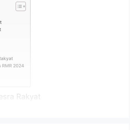
t
t
Rakyat
s RMR 2024
esra Rakyat
iwujudkan bagi membantu golongan
000 yang tidak mempunyai rumah atau tinggal di
tuk membina rumah sendiri yang sempurna dan