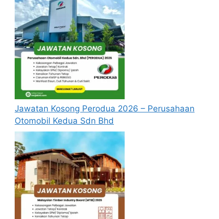
pengendalian media sosial terkini.
Mampu mengendalikan kamera DSLR
atau mempunyai skill dalam mengambil
gambar yang setaraf.
Tugas Jawatan JKR
Menjalankan tugas-tugas am bersifat
hands-on yang memerlukan keupayaan
Jawatan Kosong Perodua 2026 – Perusahaan
fizikal didalam dan luar bangunan
Otomobil Kedua Sdn Bhd
pejabat dan tugas-tugas berkaitan
sokongan teknikal ke atas peralatan dan
ruang pejabat.
Membantu penyediaan rekod gambar
kemajuan dan perkembangan terkini
projek pembangunan JKR Pahang.
Membantu Pengarah Kerja Raya Negeri
Pahang dalam program-program rasmi