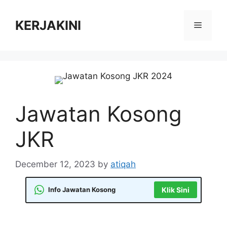
Skip
to
KERJAKINI
Menu
content
Jawatan Kosong
JKR
December 12, 2023
by
atiqah
Info Jawatan Kosong
Klik Sini