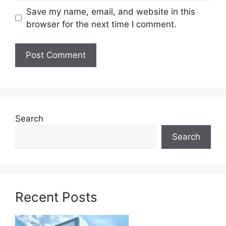
Calon hendaklah memenuhi syarat kelayakan
Save my name, email, and website in this
berikut :
browser for the next time I comment.
Warganegara Malaysia.
Berumur tidak kurang dari 18 tahun pada
tarikh tutup iklan jawatan.
Mempunyai Diploma dalam bidang
Kejuruteraan Awam yang diiktiraf oleh
Kerajaan daripada Institusi Pengajian
Tinggi tempatan atau kelayakan yang
Search
diiktiraf setaraf dengannya.
Search
Mempunyai pengetahuan dalam bidang
Teknologi Maklumat (IT) dan
berkemahiran dalam infografik seperti
Canva/Prezi/Filmora atau setaraf dan
Microsoft Office terutamanya Microsoft
Recent Posts
Word, Excel dan Power Point.
Mempunyai kemahiran dalam