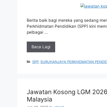
Berita baik bagi mereka yang sedang men
Perkhidmatan Pendidikan (SPP) kini m
pelbagai …
Baca Lagi
Categories
SPP
,
SURUHANJAYA PERKHIDMATAN PENDI
Jawatan Kosong LGM 2026 
Malaysia