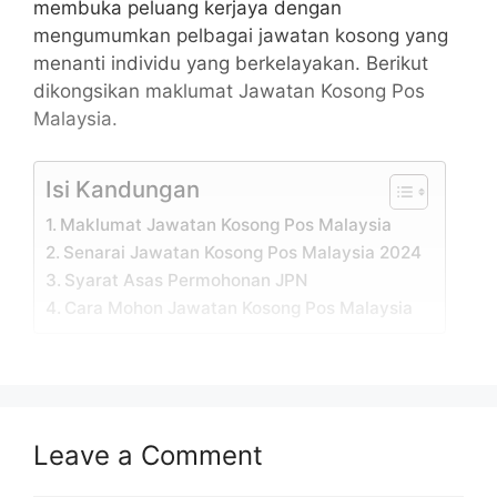
membuka peluang kerjaya dengan
mengumumkan pelbagai jawatan kosong yang
menanti individu yang berkelayakan. Berikut
dikongsikan maklumat Jawatan Kosong Pos
Malaysia.
Isi Kandungan
Maklumat Jawatan Kosong Pos Malaysia
Senarai Jawatan Kosong Pos Malaysia 2024
Syarat Asas Permohonan JPN
Cara Mohon Jawatan Kosong Pos Malaysia
Maklumat Jawatan Kosong Pos
Malaysia
Leave a Comment
Permohonan adalah dipelawa daripada
warganegara Malaysia yang berumur tidak