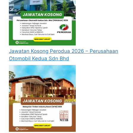
Calon hendaklah warganegara Malaysia
berusia tidak kurang daripada 18 tahun
pada tarikh tutup permohonan jawatan.
Berkelayakan dan melepasi syarat-syarat
pelantikan yang telah ditetapkan bagi
setiap jawatan kosong Pos Malaysia
Jawatan Kosong Perodua 2026 – Perusahaan
2024 yang hendak dipohon, Sila baca
Otomobil Kedua Sdn Bhd
pada lampiran yang kami telah sediakan
seperti berikut.
Cara Mohon Jawatan Kosong
Pos Malaysia
Permohonan jawatan kosong Pos
Malaysia Berhad diatas hendaklah
melalui portal rasmi MYFutureJobs di
https://myfuturejobs.gov.my/
atau pautan