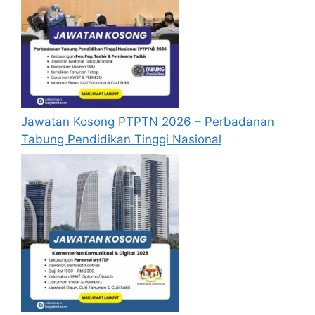
lengkap dan tepat.
Perlu diingatkan, hanya pemohon yang
layak sahaja akan dipanggil ke
temuduga. Sila lengkapkan dan
kemaskini maklumat anda yang telah
didaftarkan.
Permohonan yang tidak menerima
Jawatan Kosong PTPTN 2026 – Perbadanan
sebarang jawapan selepas
6 bulan
dari
Tabung Pendidikan Tinggi Nasional
tarikh iklan ditutup hendaklah
menganggap permohonan mereka tidak
berjaya.
Senarai Jawatan Pos Malaysia
Penafian:
Pihak kami bukan dari mana-
mana agensi Kerajaan terlibat. Maklumat 
yang terdapat dalam portal 
kerjakini.com
adalah sahih dan diolah dari sumber rasmi 