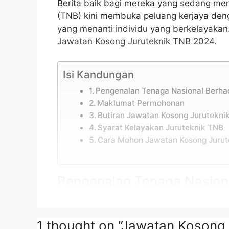
Berita baik bagi mereka yang sedang men
(TNB) kini membuka peluang kerjaya de
yang menanti individu yang berkelayaka
Jawatan Kosong Juruteknik TNB 2024.
Isi Kandungan
Pengenalan Tenaga Nasional Berha
Maklumat Permohonan
Butiran Jawatan Kosong Jurutekni
Syarat Kelayakan Juruteknik TNB
Cara Mohon Jawatan Kosong Jurut
Pengenalan Tenaga Nasion
Tenaga Nasional Berhad (TNB) adalah syari
bertanggungjawab untuk penghasilan, pen
1 thought on “Jawatan Kosong