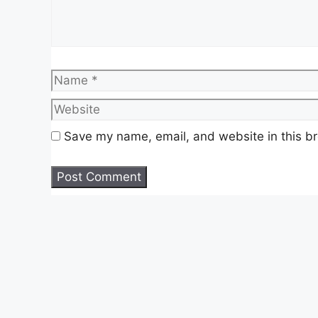
Nama Majikan
Tenaga 
Penempatan
Petaling
Name
Kelayakan
Diploma
Taraf Jawatan
Tetap/K
Save my name, email, and website in this br
Tarikh Tutup
19 Mac 
Butiran Jawatan Kosong Ju
Juruteknik Tingkatan Biasa
Gaji Pokok :
RM1,900.00 sebulan
Elaun Elektrik :
RM85 sebulan
Elaun Dobi :
RM60 sebulan