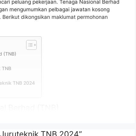
cari peluang pekerjaan. Tenaga Nasional Berhad
ngan mengumumkan pelbagai jawatan kosong
n. Berikut dikongsikan maklumat permohonan
d (TNB)
k TNB
eknik TNB 2024
al Berhad (TNB)
kat utiliti elektrik terbesar di Malaysia. TNB
ghantaran, dan pengedaran elektrik di seluruh
 Juruteknik TNB 2024”