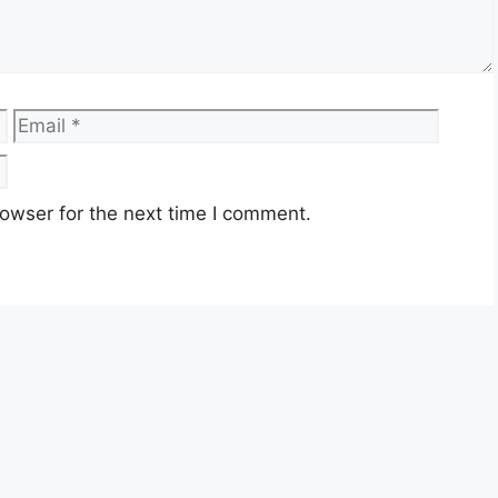
Nasional Berhad (TNB)
 Jaya, Selangor
Email
Websi
ontrak
owser for the next time I comment.
2024 (Selasa)
ruteknik TNB