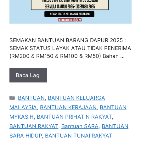
SEMAKAN BANTUAN BARANG DAPUR 2025 :
SEMAK STATUS LAYAK ATAU TIDAK PENERIMA
(RM200 & RM150 & RM100 & RM50) Bahan …
Baca Lagi
Categories
BANTUAN
,
BANTUAN KELUARGA
MALAYSIA
,
BANTUAN KERAJAAN
,
BANTUAN
MYKASIH
,
BANTUAN PRIHATIN RAKYAT
,
BANTUAN RAKYAT
,
Bantuan SARA
,
BANTUAN
SARA HIDUP
,
BANTUAN TUNAI RAKYAT