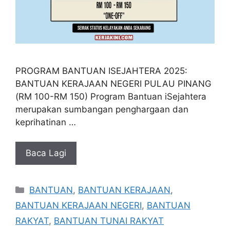
PROGRAM BANTUAN ISEJAHTERA 2025:
BANTUAN KERAJAAN NEGERI PULAU PINANG
(RM 100-RM 150) Program Bantuan iSejahtera
merupakan sumbangan penghargaan dan
keprihatinan …
Baca Lagi
Categories
BANTUAN
,
BANTUAN KERAJAAN
,
BANTUAN KERAJAAN NEGERI
,
BANTUAN
RAKYAT
,
BANTUAN TUNAI RAKYAT