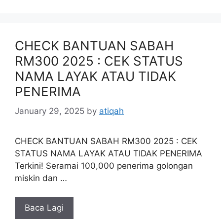
CHECK BANTUAN SABAH
RM300 2025 : CEK STATUS
NAMA LAYAK ATAU TIDAK
PENERIMA
January 29, 2025
by
atiqah
CHECK BANTUAN SABAH RM300 2025 : CEK
STATUS NAMA LAYAK ATAU TIDAK PENERIMA
Terkini! Seramai 100,000 penerima golongan
miskin dan …
Baca Lagi