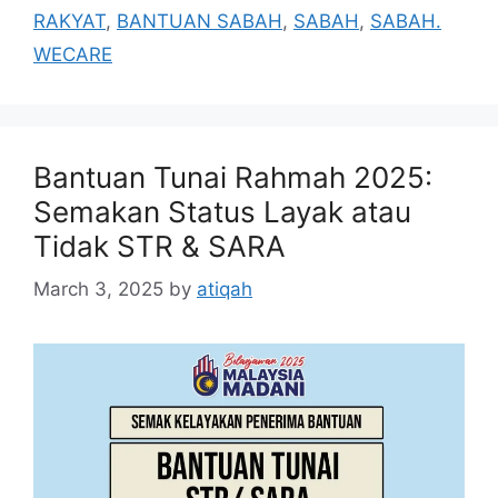
RAKYAT
,
BANTUAN SABAH
,
SABAH
,
SABAH.
WECARE
Bantuan Tunai Rahmah 2025:
Semakan Status Layak atau
Tidak STR & SARA
March 3, 2025
by
atiqah