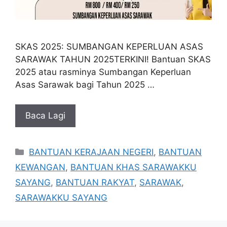
SKAS 2025: SUMBANGAN KEPERLUAN ASAS
SARAWAK TAHUN 2025TERKINI! Bantuan SKAS
2025 atau rasminya Sumbangan Keperluan
Asas Sarawak bagi Tahun 2025 …
Baca Lagi
Categories
BANTUAN KERAJAAN NEGERI
,
BANTUAN
KEWANGAN
,
BANTUAN KHAS SARAWAKKU
SAYANG
,
BANTUAN RAKYAT
,
SARAWAK
,
SARAWAKKU SAYANG