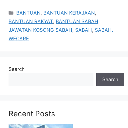
Categories
BANTUAN
,
BANTUAN KERAJAAN
,
BANTUAN RAKYAT
,
BANTUAN SABAH
,
JAWATAN KOSONG SABAH
,
SABAH
,
SABAH.
WECARE
Search
Search
Recent Posts