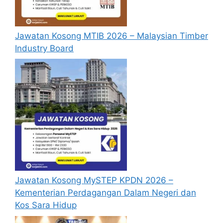
Jawatan Kosong MTIB 2026 – Malaysian Timber
Industry Board
Jawatan Kosong MySTEP KPDN 2026 –
Kementerian Perdagangan Dalam Negeri dan
Kos Sara Hidup