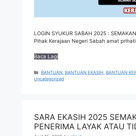
LOGIN SYUKUR SABAH 2025 : SEMAKAN
Pihak Kerajaan Negeri Sabah amat prihat
Baca Lagi
Categories
BANTUAN
,
BANTUAN EKASIH
,
BANTUAN KE
Uncategorized
SARA EKASIH 2025 SEMA
PENERIMA LAYAK ATAU T