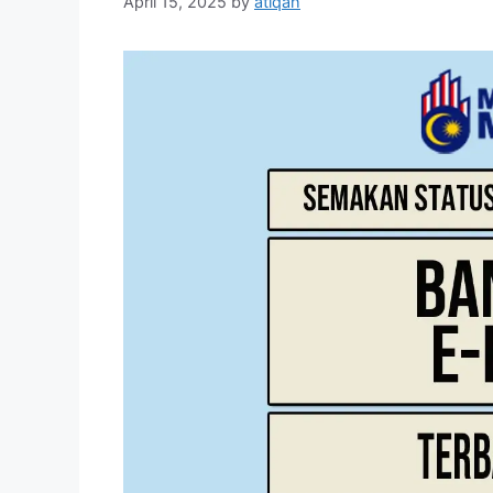
April 15, 2025
by
atiqah