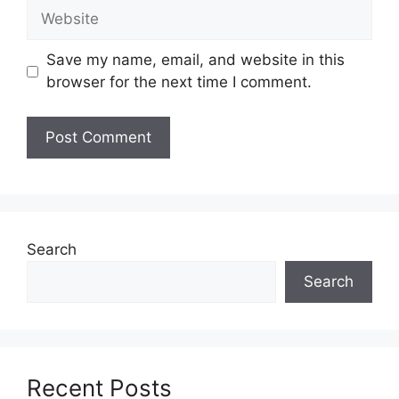
Website
JENIS PROGRAM BANTUAN ISEJAHTERA
UNTUK DIMOHON
Save my name, email, and website in this
SYARAT KELAYAKAN MEMOHON BANTUAN
browser for the next time I comment.
ISEJAHTERA 2025
CARA DAFTAR BANTUAN ISEJAHTERA 2025
JUMLAH BAYARAN BANTUAN ISEJAHTERA
2025
TARIKH PEMBAYARAN BANTUAN
ISEJAHTERA 2025
CARA PEMBAYARAN
MAKLUMAT LANJUT
Search
PENAFIAN
Search
APA ITU BANTUAN
ISEJAHTERA?
Program i-Sejahtera merupakan sumbangan
Recent Posts