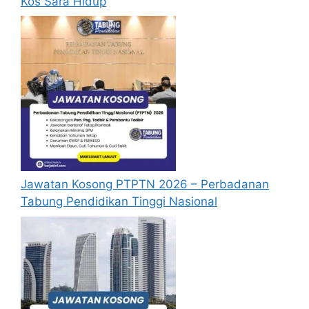
Kos Sara Hidup
1. Pemohon
mestilah
berumur 60
tahun ke atas
pada tahun
semasa
mendaftar.
Penghargaan
2. Berdaftar
1.
Warga Emas
di dalam
Suruhanjaya
Jawatan Kosong PTPTN 2026 – Perbadanan
Pilihan Raya
Tabung Pendidikan Tinggi Nasional
(SPR)
sebagai
pengundi di
Negeri Pulau
Pinang.