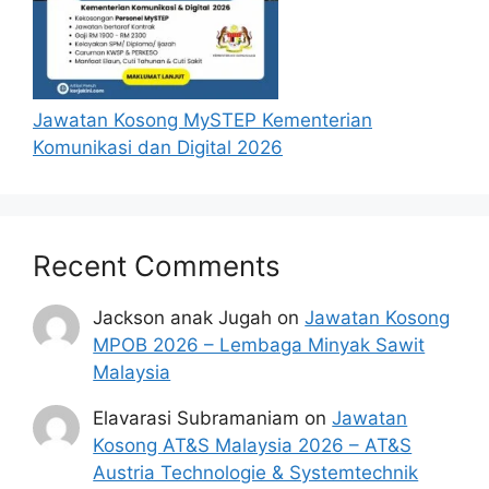
1.Warganegar
a Malaysia.
2.Berdaftar di
dalam
Suruhanjaya
Jawatan Kosong MySTEP Kementerian
Pilihan Raya
Komunikasi dan Digital 2026
(SPR)
sebagai
pengundi di
Negeri Pulau
Recent Comments
Pinang.
3.Bercerai
Jackson anak Jugah
on
Jawatan Kosong
atau
MPOB 2026 – Lembaga Minyak Sawit
Program
kematian
Malaysia
2.
Bantuan Ibu
suami
Tunggal
4.Berumur
Elavarasi Subramaniam
on
Jawatan
bawah 60
Kosong AT&S Malaysia 2026 – AT&S
tahun
Austria Technologie & Systemtechnik