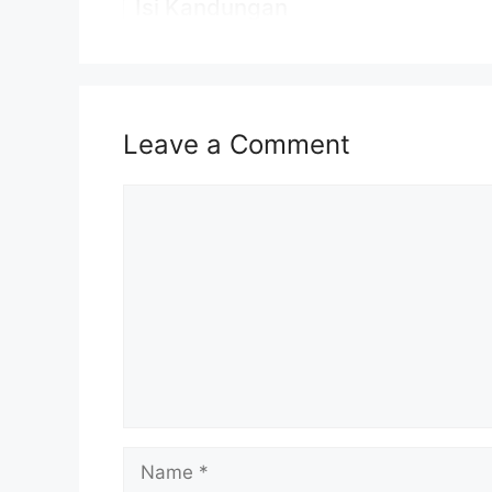
Isi Kandungan
APA ITU BANTUAN SABAH RM900
SIAPA YANG LAYAK MENERIMA BANTUA
TUJUAN PROGRAM SENTUHAN KASIH RA
FASA 1 BANTUAN SABAH RM 900 DIAGI
Leave a Comment
Cara Pembayaran Fasa 1 Bantuan Sabah
Jumlah Bayaran Bantuan Sabah RM 900
Comment
CARA SEMAK STATUS PEMBAYARAN
MAKLUMAT LANJUT
PENAFIAN
APA ITU BANTUAN SABAH
Program ini adalah selaras dengan pen
Sabah yang telah disampaikan oleh Men
Sabah yang lalu mengenai inisiatif pem
Bantuan Sabah RM300 iaitu pemberian ba
Name
golongan miskin dan miskin tegar di neger