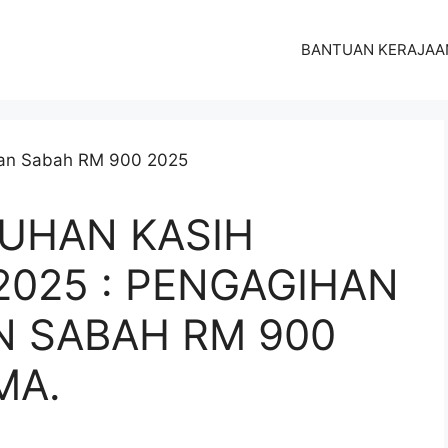
BANTUAN KERAJAA
UHAN KASIH
2025 : PENGAGIHAN
N SABAH RM 900
MA.