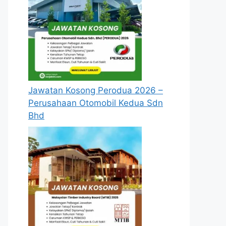
Jawatan Kosong Perodua 2026 –
Perusahaan Otomobil Kedua Sdn
Bhd