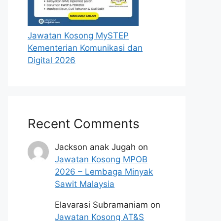
Jawatan Kosong MySTEP
Kementerian Komunikasi dan
Digital 2026
Recent Comments
Jackson anak Jugah
on
Jawatan Kosong MPOB
2026 – Lembaga Minyak
Sawit Malaysia
Elavarasi Subramaniam
on
Jawatan Kosong AT&S