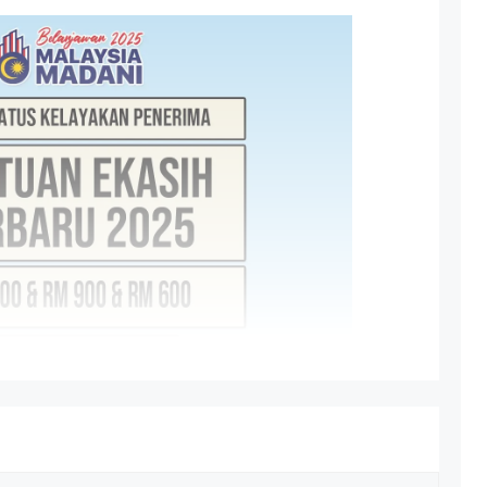
an, Jabatan Perdana Menteri (ICU JPM) yang
i rumah miskin dan miskin tegar di bawah
 kementerian/agensi yang memberi bantuan