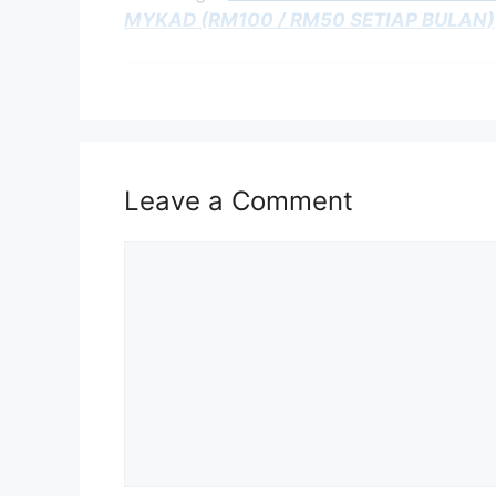
MYKAD (RM100 / RM50 SETIAP BULAN)
Isi Kandungan
PENGENALAN BANTUAN SARA EKASIH 20
SYARAT KELAYAKAN BANTUAN SARA EKA
CARA MOHON BANTUAN SARA EKASIH DI
Leave a Comment
CARA DAFTAR BANTUAN SARA DI PORTA
CARA SEMAKAN STATUS BANTUAN SARA 
Comment
KADAR BAYARAN BANTUAN SARA EKASIH
JADUAL BAYARAN BANTUAN SARA EKASI
RUJUKAN
PENAFIAN
PENGENALAN BANTUAN S
Bantuan SARA atau dikenali sebagai Su
berstatus miskin dan miskin tegar yang b