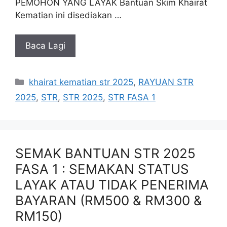
PEMOHON YANG LAYAK Bantuan Skim Khairat
Kematian ini disediakan …
Baca Lagi
Categories
khairat kematian str 2025
,
RAYUAN STR
2025
,
STR
,
STR 2025
,
STR FASA 1
SEMAK BANTUAN STR 2025
FASA 1 : SEMAKAN STATUS
LAYAK ATAU TIDAK PENERIMA
BAYARAN (RM500 & RM300 &
RM150)