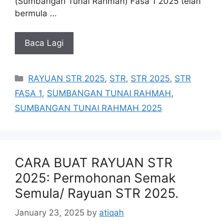
(Sumbangan Tunai Rahmah) Fasa 1 2025 telah
bermula …
Baca Lagi
Categories
RAYUAN STR 2025
,
STR
,
STR 2025
,
STR
FASA 1
,
SUMBANGAN TUNAI RAHMAH
,
SUMBANGAN TUNAI RAHMAH 2025
CARA BUAT RAYUAN STR
2025: Permohonan Semak
Semula/ Rayuan STR 2025.
January 23, 2025
by
atiqah