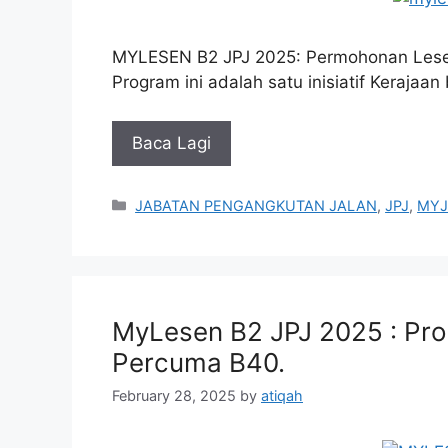
MYLESEN B2 JPJ 2025: Permohonan Les
Program ini adalah satu inisiatif Keraja
Baca Lagi
Categories
JABATAN PENGANGKUTAN JALAN
,
JPJ
,
MYJ
MyLesen B2 JPJ 2025 : P
Percuma B40.
February 28, 2025
by
atiqah