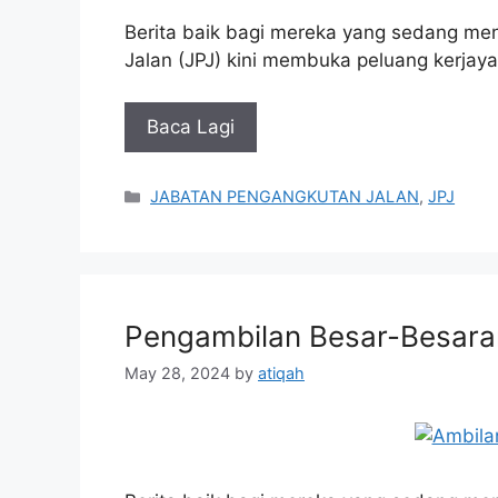
Berita baik bagi mereka yang sedang me
Jalan (JPJ) kini membuka peluang kerj
Baca Lagi
Categories
JABATAN PENGANGKUTAN JALAN
,
JPJ
Pengambilan Besar-Besaran
May 28, 2024
by
atiqah