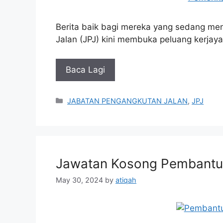
Berita baik bagi mereka yang sedang me
Jalan (JPJ) kini membuka peluang kerj
Baca Lagi
Categories
JABATAN PENGANGKUTAN JALAN
,
JPJ
Jawatan Kosong Pembantu
May 30, 2024
by
atiqah