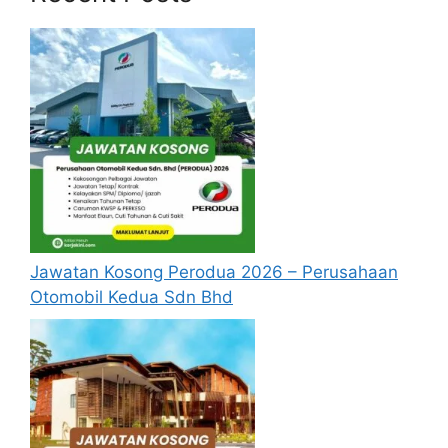
Jawatan Kosong Perodua 2026 – Perusahaan
Otomobil Kedua Sdn Bhd