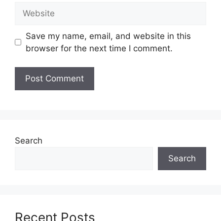
Tarikh Tutup:
09 Januari 2024 (Khamis)
Website
Save my name, email, and website in this
Jawatan Ditawarkan SPRM
browser for the next time I comment.
2025
Jurutera Gred J9
Penolong Jurutera Gred JA5
Search
Search
Recent Posts