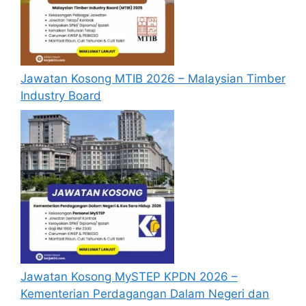
Jawatan Kosong MTIB 2026 – Malaysian Timber
Industry Board
Jawatan Kosong MySTEP KPDN 2026 –
Baca Juga :
Kementerian Perdagangan Dalam Negeri dan