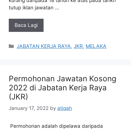
kurang daripada 18 tahun ke atas pada tarikh
tutup iklan jawatan …
Baca Lagi
Categories
JABATAN KERJA RAYA
,
JKR
,
MELAKA
Permohonan Jawatan Kosong
2022 di Jabatan Kerja Raya
(JKR)
January 17, 2022
by
atiqah
Permohonan adalah dipelawa daripada