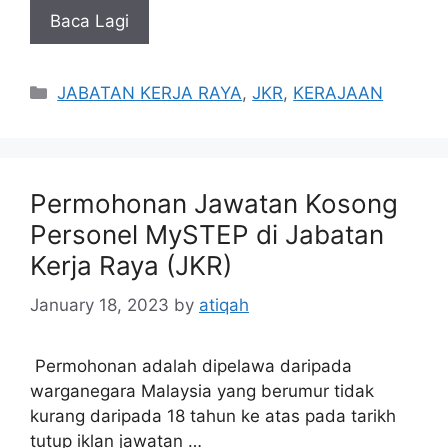
Baca Lagi
Categories
JABATAN KERJA RAYA
,
JKR
,
KERAJAAN
Permohonan Jawatan Kosong
Personel MySTEP di Jabatan
Kerja Raya (JKR)
January 18, 2023
by
atiqah
Permohonan adalah dipelawa daripada
warganegara Malaysia yang berumur tidak
kurang daripada 18 tahun ke atas pada tarikh
tutup iklan jawatan …