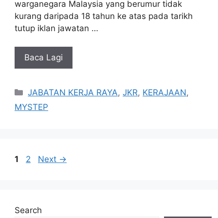
warganegara Malaysia yang berumur tidak
kurang daripada 18 tahun ke atas pada tarikh
tutup iklan jawatan …
Baca Lagi
Categories
JABATAN KERJA RAYA
,
JKR
,
KERAJAAN
,
MYSTEP
Page
Page
1
2
Next
→
Search