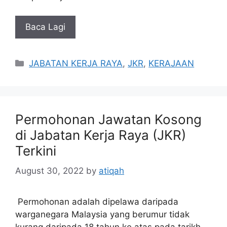
Baca Lagi
Categories
JABATAN KERJA RAYA
,
JKR
,
KERAJAAN
Permohonan Jawatan Kosong
di Jabatan Kerja Raya (JKR)
Terkini
August 30, 2022
by
atiqah
Permohonan adalah dipelawa daripada
warganegara Malaysia yang berumur tidak
kurang daripada 18 tahun ke atas pada tarikh