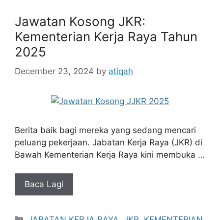
Jawatan Kosong JKR:
Kementerian Kerja Raya Tahun
2025
December 23, 2024
by
atiqah
Berita baik bagi mereka yang sedang mencari
peluang pekerjaan. Jabatan Kerja Raya (JKR) di
Bawah Kementerian Kerja Raya kini membuka …
Baca Lagi
Categories
JABATAN KERJA RAYA
,
JKR
,
KEMENTERIAN