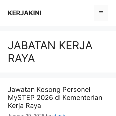
Skip
to
KERJAKINI
Menu
content
JABATAN KERJA
RAYA
Jawatan Kosong Personel
MySTEP 2026 di Kementerian
Kerja Raya
January 29, 2026
by
atiqah