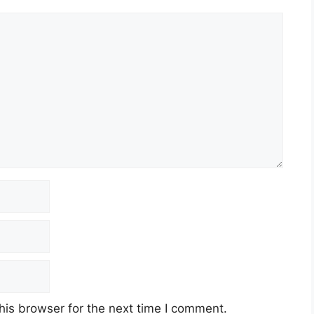
a (JKR)
Takzim
tember 2022 (Ahad)
his browser for the next time I comment.