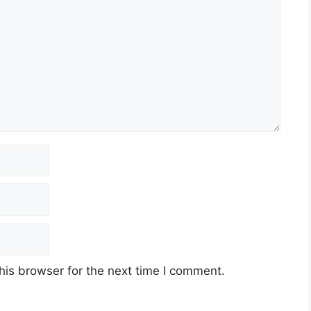
a (JKR)
 2023 (Rabu)
his browser for the next time I comment.
JA29
red JA29