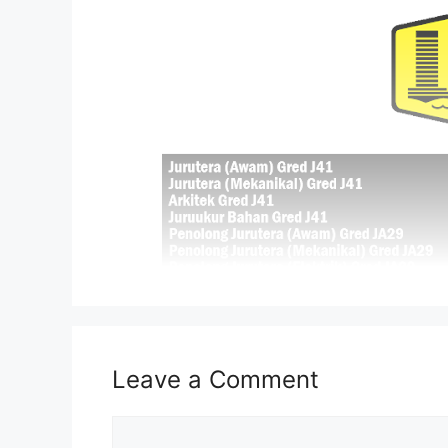
Leave a Comment
Isi Kandungan
MAKLUMAT PERMOHONAN
Comment
JAWATAN