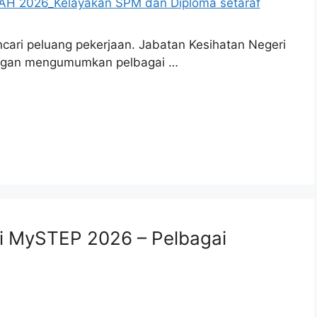
cari peluang pekerjaan. Jabatan Kesihatan Negeri
engan mengumumkan pelbagai …
i MySTEP 2026 – Pelbagai