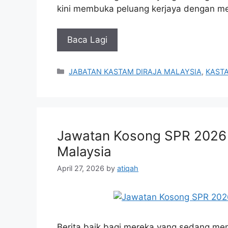
kini membuka peluang kerjaya dengan 
Baca Lagi
Categories
JABATAN KASTAM DIRAJA MALAYSIA
,
KAST
Jawatan Kosong SPR 2026 –
Malaysia
April 27, 2026
by
atiqah
Berita baik bagi mereka yang sedang men