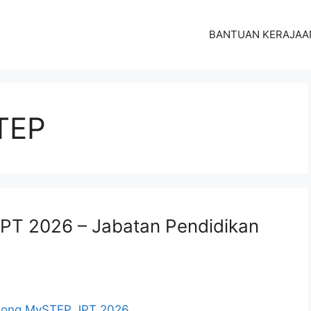
BANTUAN KERAJAA
TEP
T 2026 – Jabatan Pendidikan