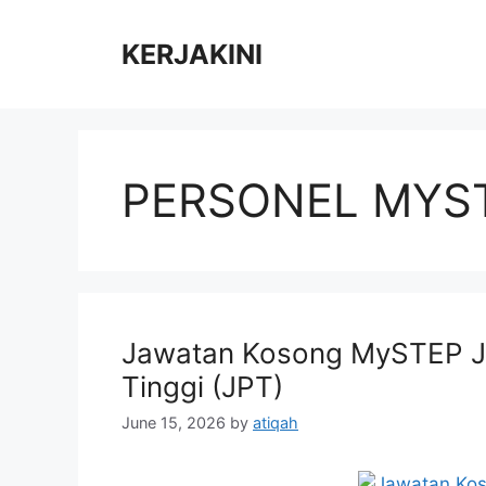
Skip
to
KERJAKINI
content
PERSONEL MYS
Jawatan Kosong MySTEP JP
Tinggi (JPT)
June 15, 2026
by
atiqah