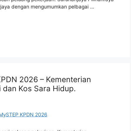
erjaya dengan mengumumkan pelbagai …
PDN 2026 – Kementerian
 dan Kos Sara Hidup.