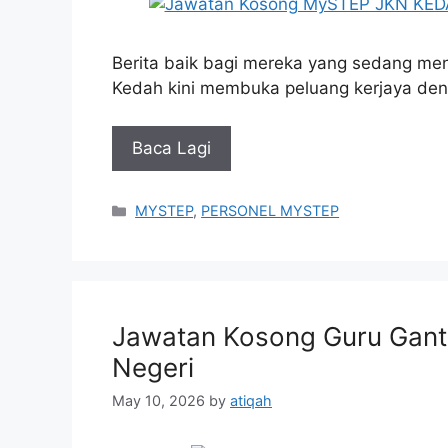
Berita baik bagi mereka yang sedang men
Kedah kini membuka peluang kerjaya d
Baca Lagi
Categories
MYSTEP
,
PERSONEL MYSTEP
Jawatan Kosong Guru Gant
Negeri
May 10, 2026
by
atiqah