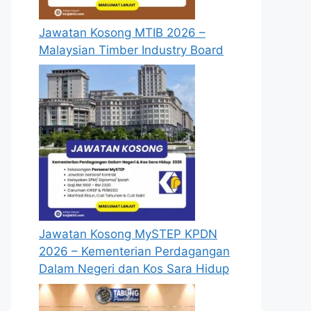
Jawatan Kosong MTIB 2026 –
Malaysian Timber Industry Board
Jawatan Kosong MySTEP KPDN
2026 – Kementerian Perdagangan
Dalam Negeri dan Kos Sara Hidup