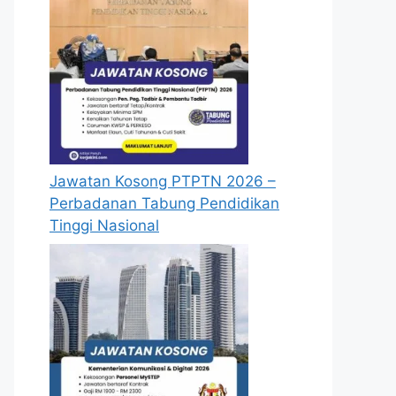
Jawatan Kosong PTPTN 2026 –
Perbadanan Tabung Pendidikan
Tinggi Nasional