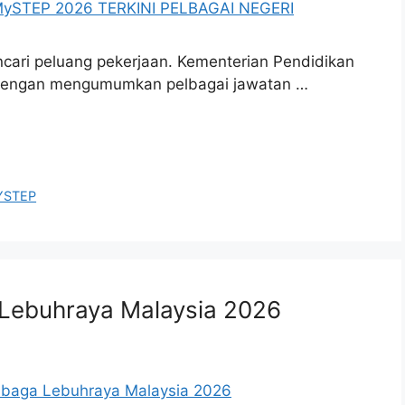
cari peluang pekerjaan. Kementerian Pendidikan
 dengan mengumumkan pelbagai jawatan …
YSTEP
Lebuhraya Malaysia 2026