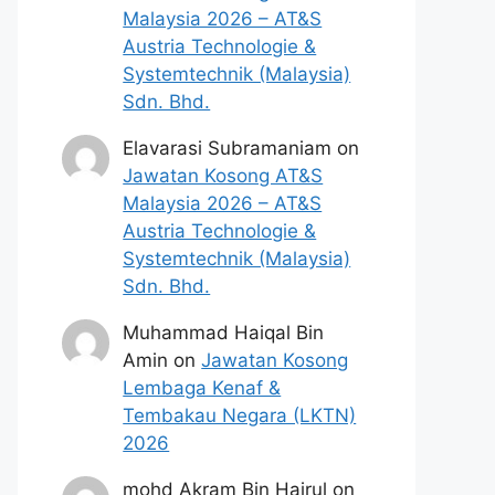
Malaysia 2026 – AT&S
Austria Technologie &
Systemtechnik (Malaysia)
Sdn. Bhd.
Elavarasi Subramaniam
on
Jawatan Kosong AT&S
Malaysia 2026 – AT&S
Austria Technologie &
Systemtechnik (Malaysia)
Sdn. Bhd.
Muhammad Haiqal Bin
Amin
on
Jawatan Kosong
Lembaga Kenaf &
Tembakau Negara (LKTN)
2026
mohd Akram Bin Hairul
on