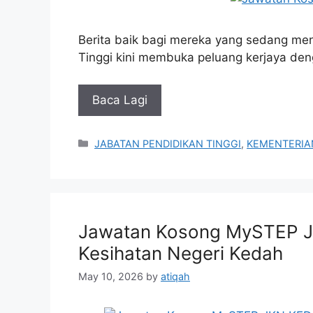
Berita baik bagi mereka yang sedang men
Tinggi kini membuka peluang kerjaya d
Baca Lagi
Categories
JABATAN PENDIDIKAN TINGGI
,
KEMENTERIAN
Jawatan Kosong MySTEP J
Kesihatan Negeri Kedah
May 10, 2026
by
atiqah