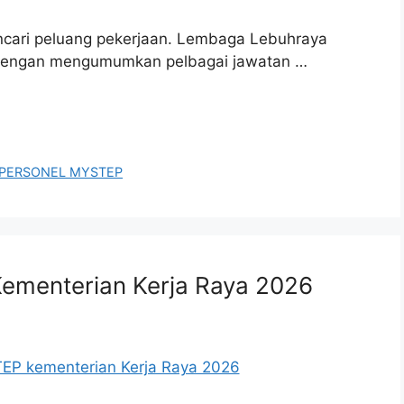
ncari peluang pekerjaan. Lembaga Lebuhraya
 dengan mengumumkan pelbagai jawatan …
PERSONEL MYSTEP
menterian Kerja Raya 2026