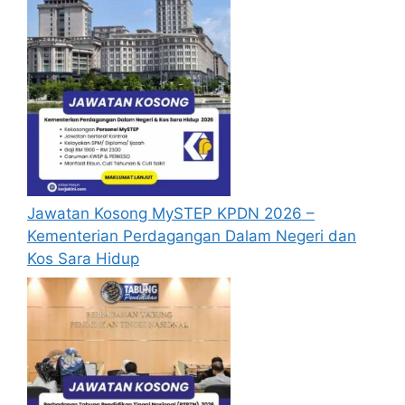
Jawatan Kosong MySTEP KPDN 2026 –
Kementerian Perdagangan Dalam Negeri dan
Kos Sara Hidup