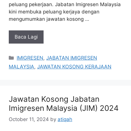
peluang pekerjaan. Jabatan Imigresen Malaysia
kini membuka peluang kerjaya dengan
mengumumkan jawatan kosong …
Baca Lagi
Categories
IMIGRESEN
,
JABATAN IMIGRESEN
MALAYSIA
,
JAWATAN KOSONG KERAJAAN
Jawatan Kosong Jabatan
Imigresen Malaysia (JIM) 2024
October 11, 2024
by
atiqah