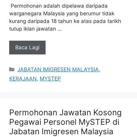
Permohonan adalah dipelawa daripada
warganegara Malaysia yang berumur tidak
kurang daripada 18 tahun ke atas pada tarikh
tutup iklan jawatan …
Baca Lagi
Categories
JABATAN IMIGRESEN MALAYSIA
,
KERAJAAN
,
MYSTEP
Permohonan Jawatan Kosong
Pegawai Personel MySTEP di
Jabatan Imigresen Malaysia