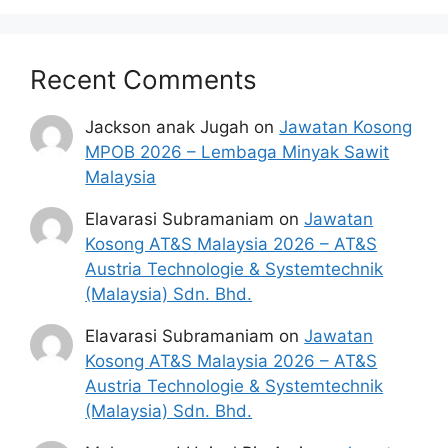
Recent Comments
Jackson anak Jugah
on
Jawatan Kosong
MPOB 2026 – Lembaga Minyak Sawit
Malaysia
Elavarasi Subramaniam
on
Jawatan
Kosong AT&S Malaysia 2026 – AT&S
Austria Technologie & Systemtechnik
(Malaysia) Sdn. Bhd.
Elavarasi Subramaniam
on
Jawatan
Kosong AT&S Malaysia 2026 – AT&S
Austria Technologie & Systemtechnik
(Malaysia) Sdn. Bhd.