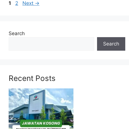
Page
Page
1
2
Next
→
Search
Search
Recent Posts