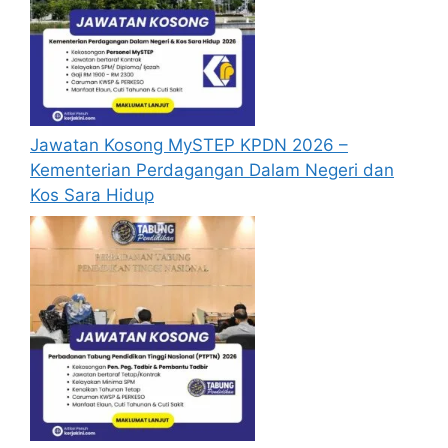
yang dipohon, gambar berukuran
passport serta salinan sijil-sijil berkaitan)
semasa membuat permohonan.
Pemohon yang telah mendaftar dan
memohon jawatan yang disenaraikan
tidak perlu lagi memohon semula
Jawatan Kosong MySTEP KPDN 2026 –
sekiranya tempoh permohonan masih
Kementerian Perdagangan Dalam Negeri dan
sah.
Kos Sara Hidup
Sebelum membuat permohonan sila
pastikan anda login/register dan mengisi
segala maklumat yang diminta dengan
lengkap dan tepat.
Perlu diingatkan, hanya pemohon yang
layak sahaja akan dipanggil ke
temuduga. Sila lengkapkan dan
kemaskini maklumat anda yang telah
didaftarkan.
Permohonan yang tidak menerima