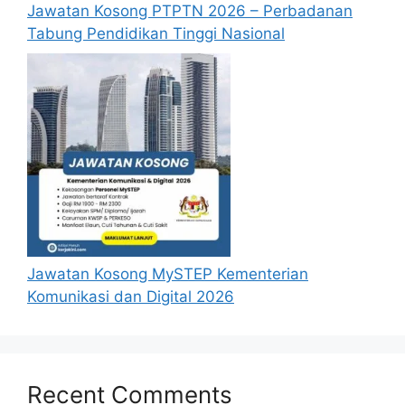
sebarang jawapan selepas
6 bulan
dari
Jawatan Kosong PTPTN 2026 – Perbadanan
tarikh iklan ditutup hendaklah
Tabung Pendidikan Tinggi Nasional
menganggap permohonan mereka tidak
berjaya.
Mohon Jawatan
Penafian:
Pihak kami bukan dari mana-
mana agensi Kerajaan terlibat. Maklumat 
yang terdapat dalam portal 
kerjakini.com
adalah sahih dan diolah dari sumber rasmi 
kerajaan dan sumber yang dipercayai 
Jawatan Kosong MySTEP Kementerian
untuk memudahkan proses permohonan.
Komunikasi dan Digital 2026
Recent Comments