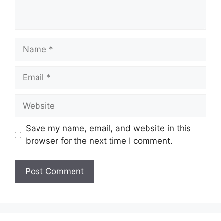
Nama Majikan:
Jabatan Imigresen Malaysia
Penempatan:
Pelbagai Negeri
Name
Kelayakan:
Diploma/Ijazah
Email
Taraf Jawatan:
Kontrak
Tarikh Tutup:
–
Website
Save my name, email, and website in this
Jawatan Ditawarkan Jabatan
browser for the next time I comment.
Imigresen Malaysia 2025
Pegawai Tadbir N9
Penolong Pegawai Tadbir N5
Penolong Pegawai Media B5