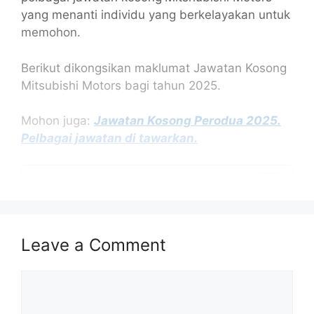
yang menanti individu yang berkelayakan untuk
memohon.
Berikut dikongsikan maklumat Jawatan Kosong
Mitsubishi Motors bagi tahun 2025.
Mohon juga:
Jawatan Kosong Perodua 2025.
Pelbagai jawatan di tawarkan.
Isi Kandungan
Maklumat Jawatan Kosong Mitsubishi Motors
Senarai Jawatan Kosong Mitsubishi
Syarat Asas Permohonan
Leave a Comment
Cara Mohon Jawatan Kosong Mitsubishi
Motors
Comment
Tarikh Penting Permohonan
Kelebihan Bekerja bersama Mitsubishi