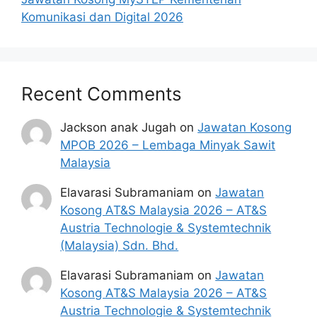
tidak perlu lagi memohon semula
Komunikasi dan Digital 2026
sekiranya tempoh permohonan masih
sah.
Sebelum membuat permohonan sila
pastikan anda login/register dan mengisi
Recent Comments
segala maklumat yang diminta dengan
lengkap dan tepat.
Perlu diingatkan, hanya pemohon yang
Jackson anak Jugah
on
Jawatan Kosong
layak sahaja akan dipanggil ke
MPOB 2026 – Lembaga Minyak Sawit
temuduga. Sila lengkapkan dan
Malaysia
kemaskini maklumat anda yang telah
Elavarasi Subramaniam
on
Jawatan
didaftarkan.
Kosong AT&S Malaysia 2026 – AT&S
Permohonan yang tidak menerima
Austria Technologie & Systemtechnik
sebarang jawapan selepas
6 bulan
dari
(Malaysia) Sdn. Bhd.
tarikh iklan ditutup hendaklah
menganggap permohonan mereka tidak
Elavarasi Subramaniam
on
Jawatan
berjaya.
Kosong AT&S Malaysia 2026 – AT&S
Austria Technologie & Systemtechnik