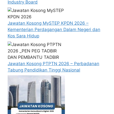
Industry Board
Degree Electrical/
Lead Electrical CSU
Electronic
Engineer
Engineering
Jawatan Kosong MySTEP KPDN 2026 –
Head of Security
Degree in
Kementerian Perdagangan Dalam Negeri dan
Kos Sara Hidup
Team Lead – ADT
Degree in Engineering
Degree in Petroleum
Reservoir Engineer
Engineering
Jawatan Kosong PTPTN 2026 – Perbadanan
Engineering Data &
Tabung Pendidikan Tinggi Nasional
Transformation Lead
Degree in Engineering
(IT)
Tax Associate
Diploma/ Degree
Internship
Shell Graduate
Degree/ Masters/
Program
PhD