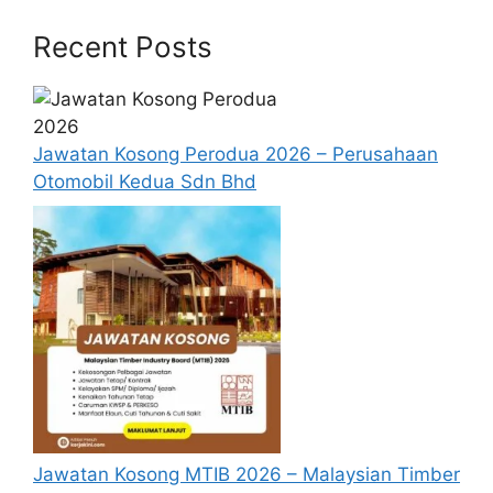
Analyst – Credit
Accounting/ Finance
Assesement
Recent Posts
Related
Degree in
Mechanical,
Instrumentation,
Jawatan Kosong Perodua 2026 – Perusahaan
Associate Enginner -
Electronics &
Otomobil Kedua Sdn Bhd
CMMS
Communication,
Electrical, Industrial,
or Chemical
Engineering
Senior Tech
Degree in Petroleum
Specialist
Engineering
Technologist
Degree in Chemical
(Chemical Engineer –
Engineering
Internship)
Jawatan Kosong MTIB 2026 – Malaysian Timber