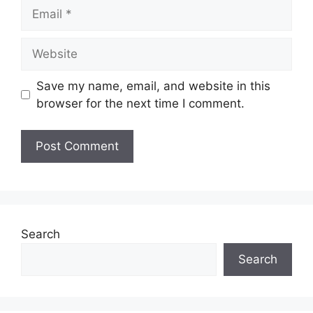
Kelayakan:
Diploma/ Ijazah
Email
Taraf Jawatan:
Kontrak/ Tetap
Website
Tarikh Tutup:
Terbuka
Save my name, email, and website in this
browser for the next time I comment.
Senarai Jawatan Kosong
Minima Kelayakan
Jawatan
Akademik
Senior Rotating
Diploma / Degree
Equipment
Engineering
Technician
Search
Search
Payroll Specialist
(Mandarin Speaker)
Degree in