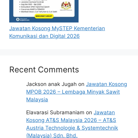
Baca Juga :
Jawatan Kosong MySTEP Kementerian
JOM MASUK TENTERA UDARA!
Komunikasi dan Digital 2026
Pengambilan Terkini Perajurit Muda
Tentera Udara Diraja Malaysia (TUDM)
Disini.
JOM MASUK TENTERA LAUT!
Recent Comments
Pengambilan Terkini Perajurit Muda
Tentera Laut Diraja Malaysia (TLDM)
Jackson anak Jugah
on
Jawatan Kosong
Disini.
MPOB 2026 – Lembaga Minyak Sawit
Malaysia
Syarat Asas Permohonan
Elavarasi Subramaniam
on
Jawatan
Calon perlu memenuhi syarat asas berikut
Kosong AT&S Malaysia 2026 – AT&S
untuk memohon jawatan kosong shell
Austria Technologie & Systemtechnik
(Malaysia) Sdn. Bhd.