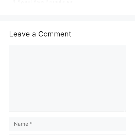
Syarat Asas Permohonan
Cara Mohon
Tarikh Penting Permohonan
Kesimpulan
Leave a Comment
Maklumat Jawatan Kosong
Comment
Permohonan adalah dipelawa daripada
warganegara Malaysia yang berumur tidak
kurang daripada 18 tahun ke atas pada tarikh
tutup iklan jawatan dan berkelayakan bagi
mengisi jawatan kosong Shell sebagaimana
berikut:
Nama Majikan:
Shell Malaysia
Name
Penempatan:
Malaysia