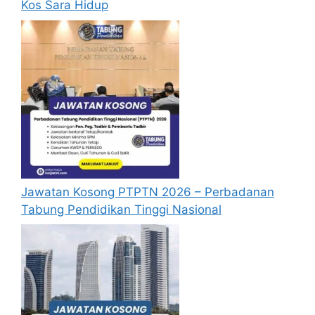
Kos Sara Hidup
Baca Juga :
JOM MASUK TENTERA UDARA!
Pengambilan Terkini Perajurit Muda
Tentera Udara Diraja Malaysia (TUDM)
Disini.
JOM MASUK TENTERA LAUT!
Pengambilan Terkini Perajurit Muda
Tentera Laut Diraja Malaysia (TLDM)
Jawatan Kosong PTPTN 2026 – Perbadanan
Disini.
Tabung Pendidikan Tinggi Nasional
Syarat Asas Permohonan
Calon perlu memenuhi syarat asas berikut
untuk memohon jawatan kosong Sime Darby