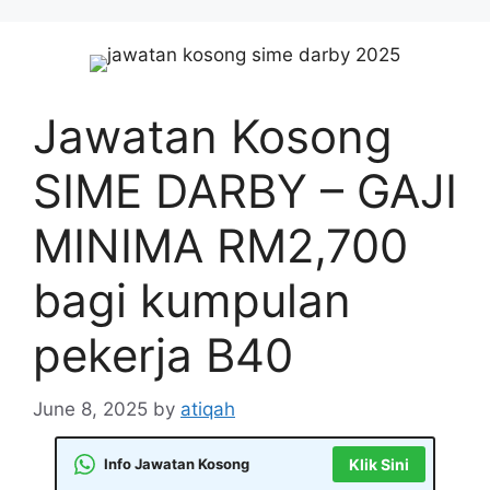
Skip
to
content
Jawatan Kosong
SIME DARBY – GAJI
MINIMA RM2,700
bagi kumpulan
pekerja B40
June 8, 2025
by
atiqah
Info Jawatan Kosong
Klik Sini