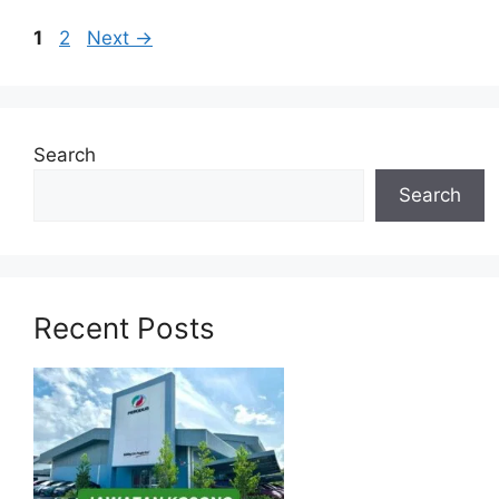
Page
Page
1
2
Next
→
Search
Search
Recent Posts