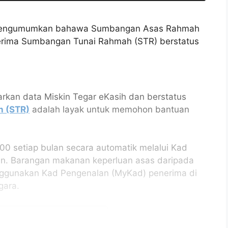
 mengumumkan bahawa Sumbangan Asas Rahmah
erima Sumbangan Tunai Rahmah (STR) berstatus
arkan data Miskin Tegar eKasih dan berstatus
 (STR)
adalah layak untuk memohon bantuan
0 setiap bulan secara automatik melalui Kad
an. Barangan makanan keperluan asas daripada
enggunakan Kad Pengenalan (MyKad) penerima di
gara.