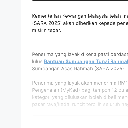
Kementerian Kewangan Malaysia telah
(SARA 2025) akan diberikan kepada pen
miskin tegar.
Penerima yang layak dikenalpasti berdas
lulus
Bantuan Sumbangan Tunai Rahmah
Sumbangan Asas Rahmah (SARA 2025).
Penerima yang layak akan menerima RM10
Pengenalan (MyKad) bagi tempoh 12 bul
kategori yang diluluskan boleh dibeli m
pasar raya/kedai runcit terpilih seluruh ne
Isi Kandungan