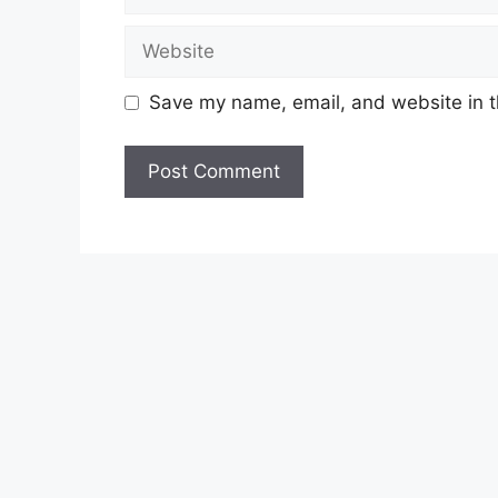
dengan menggunakan MyKad.
Website
Dalam Belanjawan 2024, bantuan ini di
bayaran RM100 sebulan untuk 12 bulan me
Save my name, email, and website in t