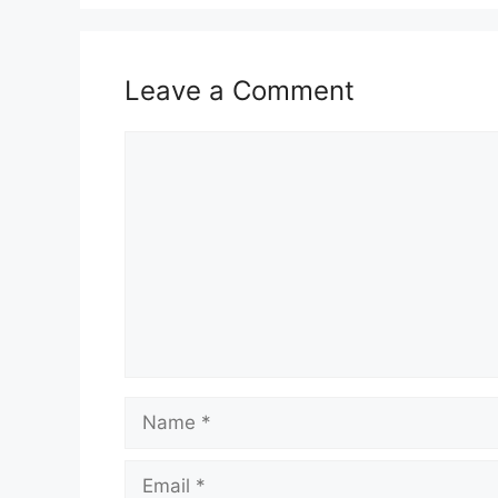
Pengenalan SARA 2025.
Syarat Kelayakan Sumbangan Asas Rahm
Jumlah Bantuan SARA 2025
Leave a Comment
Semakan Status Kelayakan SARA 2025
Semakan Terus Melalui Portal Rasmi MyKa
Comment
Cara Semakan Status di Portal MyKasih
Cara Bantuan SARA 2025 Disalurkan
Cara Membeli Barangan Bantuan Makana
10 Kategori Makanan Yang Boleh Dibeli 
Senarai Kedai & Pasaraya MyKasih di Se
Tarikh Bantuan SARA 2025
Maklumat Lanjut
Pengenalan SARA 2025.
Name
Sumbangan Asas Rahmah (SARA) adalah
dalam kategori miskin tegar berdasarkan
Email
barangan keperluan makanan asas di pasar