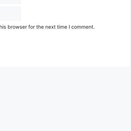
luaskan kepada 700,000 penerima STR dengan
lalui langkah yang sama iaitu melalui MyKad.
his browser for the next time I comment.