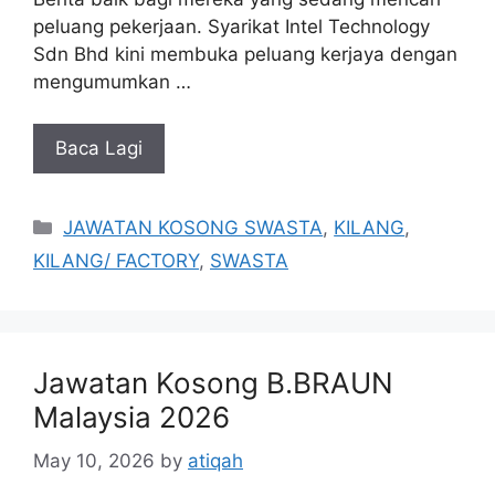
peluang pekerjaan. Syarikat Intel Technology
Sdn Bhd kini membuka peluang kerjaya dengan
mengumumkan …
Baca Lagi
Categories
JAWATAN KOSONG SWASTA
,
KILANG
,
KILANG/ FACTORY
,
SWASTA
Jawatan Kosong B.BRAUN
Malaysia 2026
May 10, 2026
by
atiqah