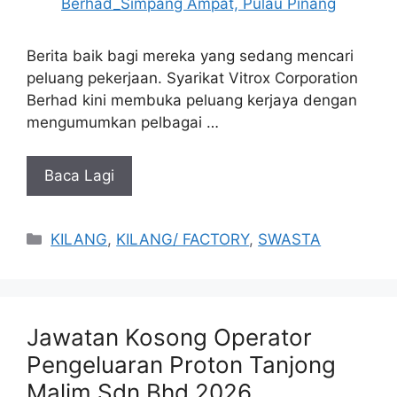
Berita baik bagi mereka yang sedang mencari
peluang pekerjaan. Syarikat Vitrox Corporation
Berhad kini membuka peluang kerjaya dengan
mengumumkan pelbagai …
Baca Lagi
Categories
KILANG
,
KILANG/ FACTORY
,
SWASTA
Jawatan Kosong Operator
Pengeluaran Proton Tanjong
Malim Sdn Bhd 2026