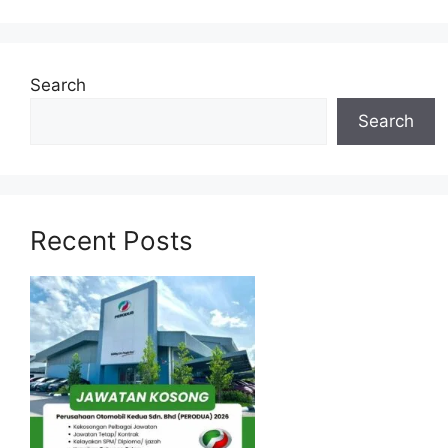
Search
Search
Recent Posts