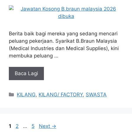
Berita baik bagi mereka yang sedang mencari
peluang pekerjaan. Syarikat B.Braun Malaysia
(Medical Industries dan Medical Supplies), kini
membuka peluang …
Baca Lagi
Categories
KILANG
,
KILANG/ FACTORY
,
SWASTA
Page
Page
Page
1
2
…
5
Next
→