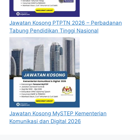
Jawatan Kosong PTPTN 2026 – Perbadanan
Tabung Pendidikan Tinggi Nasional
Jawatan Kosong MySTEP Kementerian
Komunikasi dan Digital 2026