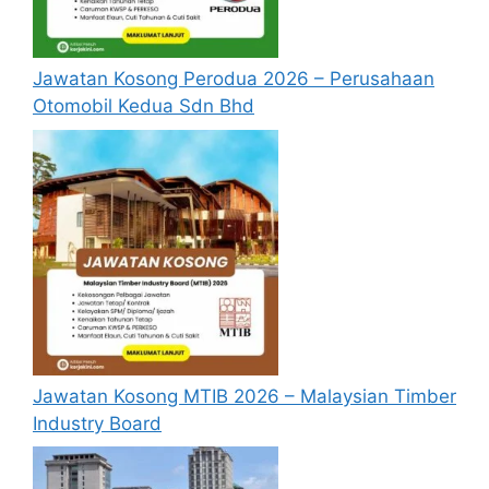
Jawatan Kosong Perodua 2026 – Perusahaan
Otomobil Kedua Sdn Bhd
Jawatan Kosong MTIB 2026 – Malaysian Timber
Industry Board