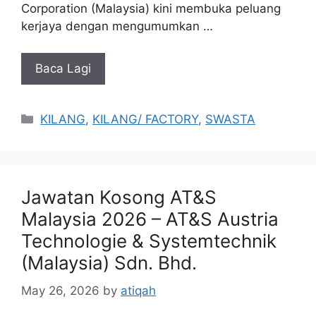
Corporation (Malaysia) kini membuka peluang
kerjaya dengan mengumumkan …
Baca Lagi
Categories
KILANG
,
KILANG/ FACTORY
,
SWASTA
Jawatan Kosong AT&S
Malaysia 2026 – AT&S Austria
Technologie & Systemtechnik
(Malaysia) Sdn. Bhd.
May 26, 2026
by
atiqah