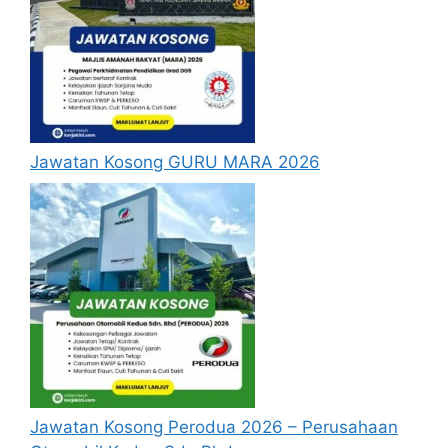
Jawatan
Gred
Jawatan
Perancang
Gred S9
Tetap
Bahasa
Pegawai
Gred N9
Tetap
Tadbir –
Jawatan Kosong GURU MARA 2026
Pegawai
Teknologi
Gred F9
Tetap
Maklumat
Pustakawan
Gred S9
Tetap
Penolong
Perancang
Gred S5
Tetap
Bahasa
Penolong
Jawatan Kosong Perodua 2026 – Perusahaan
Pegawai
Gred N5
Tetap