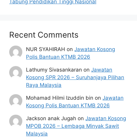
Tabung Pendidikan Tinggi Nasional
Jawatan kosong Jabatan Imigresen
Malaysia, Mohon sebelum 29 Julai
2025
Recent Comments
Syarat Asas Permohonan
NUR SYAHIRAH
on
Jawatan Kosong
Polis Bantuan KTMB 2026
Calon perlu memenuhi syarat asas berikut
untuk memohon jawatan kosong Dewan Bahasa
Lathumy Sivasankaran
on
Jawatan
Pustaka 2025
Kosong SPR 2026 – Suruhanjaya Pilihan
Raya Malaysia
Warganegara Malaysia
Mohamad Hilmi Izuddin bin
on
Jawatan
Berusia tidak kurang daripada 18 tahun
Kosong Polis Bantuan KTMB 2026
pada tarikh tutup permohonan jawatan.
Melepasi syarat-syarat pelantikan yang
Jackson anak Jugah
on
Jawatan Kosong
telah ditetapkan bagi setiap jawatan
MPOB 2026 – Lembaga Minyak Sawit
kosong Dewan Bahasa dan Pustaka 2025
Malaysia
yang hendak dipohon. Sila baca pada