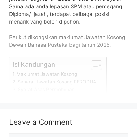
Sama ada anda lepasan SPM atau pemegang
Diploma/ Ijazah, terdapat pelbagai posisi
menarik yang boleh dipohon.
Berikut dikongsikan maklumat Jawatan Kosong
Dewan Bahasa Pustaka bagi tahun 2025.
Isi Kandungan
Maklumat Jawatan Kosong
Senarai Jawatan Kosong PERODUA
Syarat Asas Permohonan
Cara Mohon
Tarikh Penting Permohonan
FAQ Berkaitan Jawatan Kosong DBP
Kesimpulan
Leave a Comment
Maklumat Jawatan Kosong
Comment