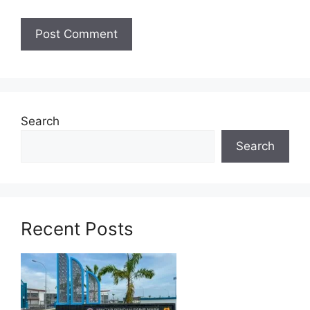
Tarikh Tutup:
09 Ogos 2025
Jawatan Kosong Trending :
Jawatan Kosong SIME DARBY 2025!
Gaji permulaan ditawarkan sebanyak
Search
RM2,700 Bagi keluarga berpendapatan
Search
B40!
Jawatan Kosong SHELL 2025 dibuka!
Pelbagai jawatan ditawarkan. Mohon
disini
.
Recent Posts
Senarai Jawatan Kosong
PERODUA
Taraf