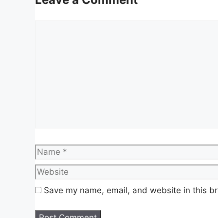
jawatan kosong di Jabatan Audit Negara
Comment
Nama Majikan:
J
Penempatan:
P
Kelayakan:
I
Taraf Jawatan:
K
Tarikh Tutup:
T
Senarai Jawatan Kosong
Name
Pegawai Tadbir (Content Creator)
Baca Juga :
Save my name, email, and website in this br
Jawatan Kosong Lembaga Getah 