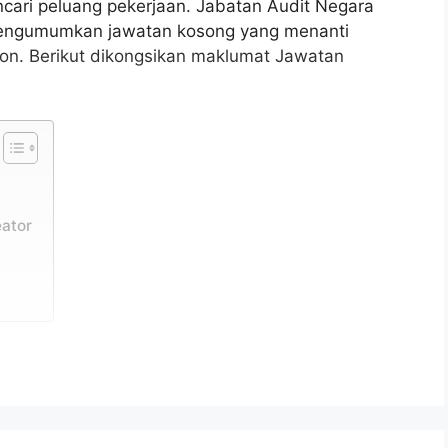
cari peluang pekerjaan. Jabatan Audit Negara
mengumumkan jawatan kosong yang menanti
on. Berikut dikongsikan maklumat Jawatan
eator
arganegara Malaysia yang berumur tidak kurang
tup iklan jawatan dan berkelayakan bagi mengisi