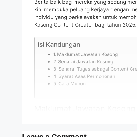
Berita baik bagi mereka yang sedang men
kini membuka peluang kerjaya dengan 
individu yang berkelayakan untuk memoh
Kosong Content Creator bagi tahun 2025.
Isi Kandungan
Maklumat Jawatan Kosong
Senarai Jawatan Kosong
Senarai Tugas sebagai Content Cr
Syarat Asas Permohonan
Cara Mohon
Maklumat Jawatan Kosong
Permohonan adalah dipelawa daripada w
daripada 18 tahun ke atas pada tarikh tu
Leave a Comment