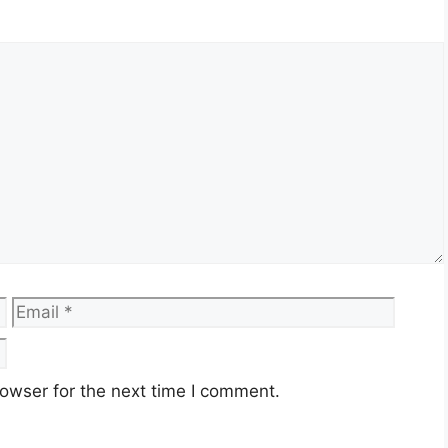
 2025 sebagaimana berikut:
abatan Audit Negara
utrajaya
jazah
ontrak
erbuka
Email
Websi
owser for the next time I comment.
Malaysia (LGM)