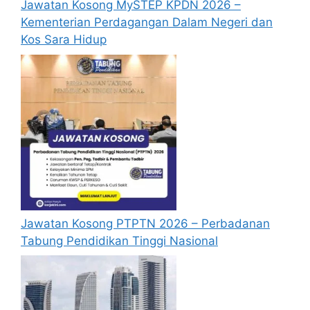
Jawatan Kosong MySTEP KPDN 2026 –
baca pada lampiran yang kami telah
Kementerian Perdagangan Dalam Negeri dan
sediakan seperti berikut.
Kos Sara Hidup
Cara Mohon Jawatan Lembaga
Getah Malaysia
Permohonan jawatan kosong Lembaga
Getah Malaysia diatas hendaklah melalui
portal rasmi Lembaga Getah Malaysia di
https://www.lgm.gov.my/
atau pautan
Mohon Online
yang yang telah
disediakan dibawah. Untuk pemohon kali
pertama, anda perlu mendaftar akaun
Jawatan Kosong PTPTN 2026 – Perbadanan
baru terlebih dahulu.
Tabung Pendidikan Tinggi Nasional
Calon dikehendaki memuat naik resume
yang lengkap (kelayakan akademik,
pengalaman kerja, gaji semasa dan gaji
yang dipohon, gambar berukuran