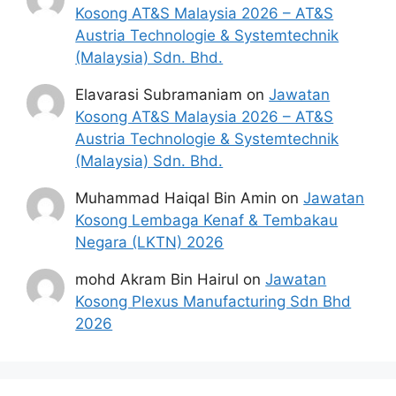
Kosong AT&S Malaysia 2026 – AT&S
tarikh iklan ditutup hendaklah
Austria Technologie & Systemtechnik
menganggap permohonan mereka tidak
(Malaysia) Sdn. Bhd.
berjaya.
Elavarasi Subramaniam
on
Jawatan
Mohon Online
Kosong AT&S Malaysia 2026 – AT&S
Austria Technologie & Systemtechnik
(Malaysia) Sdn. Bhd.
Penafian:
Pihak kami bukan dari mana-
mana agensi Kerajaan terlibat. Maklumat 
Muhammad Haiqal Bin Amin
on
Jawatan
yang terdapat dalam portal 
kerjakini.com
Kosong Lembaga Kenaf & Tembakau
adalah sahih dan diolah dari sumber rasmi 
kerajaan dan sumber yang dipercayai 
Negara (LKTN) 2026
untuk memudahkan proses permohonan.
mohd Akram Bin Hairul
on
Jawatan
Kosong Plexus Manufacturing Sdn Bhd
2026