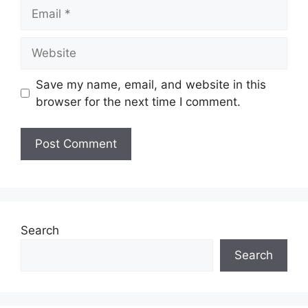
Email
Taraf
Kontrak/ Tetap
Jawatan:
Website
Tarikh Tutup:
14 Januari 2025
Save my name, email, and website in this
browser for the next time I comment.
Jawatan Ditawarkan
PPegawai penyelidik
Arkitek
Juruukur Bahan
Akauntan
Pegawai Teknologi Maklumat
Pegawai Tadbir
Search
Pegawai Tadbir
Search
Akauntan
Pembantu Tadbir (Perkeranian/Operasi)