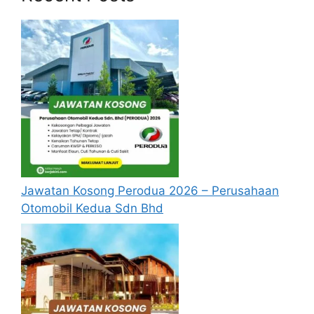
Guru Ganti Matematik – SMK Abi,
Kangar,Perlis
Guru Ganti Pendidikan Islam – SMK Abi,
Kangar, Perlis
Guru Ganti Pendidikan Islam – SMK
Undang, Rembau, Negeri Sembilan
Guru Ganti Sains dan Reka Bentuk
Teknologi – SBP Intergrasi Gopeng, Perak
Guru Ganti – SK & SMK di Daerah Barat
Daya, Balik Pulau, Pulau Pinang
Guru Ganti – SK & SMK di Daerah
Jawatan Kosong Perodua 2026 – Perusahaan
Tambunan, Sabah
Otomobil Kedua Sdn Bhd
Guru Ganti Bahasa Cina – SMK Padang
Besar Utara, Perlis
Guru Ganti Bahasa Melayu – SMK Syed
Saffi, Perlis
Baca Juga: