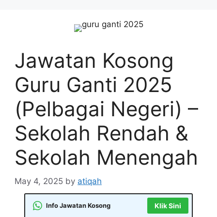
Skip
to
content
Jawatan Kosong
Guru Ganti 2025
(Pelbagai Negeri) –
Sekolah Rendah &
Sekolah Menengah
May 4, 2025
by
atiqah
Info Jawatan Kosong
Klik Sini