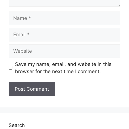
Penempatan:
Pulau Pinang
Name
Kelayakan:
Ijazah
Taraf
Email
Kontrak
Jawatan:
Tarikh Tutup:
05 Februari 2025 (Rabu)
Website
Save my name, email, and website in this
Senarai Jawatan Kosong
browser for the next time I comment.
Pegawai Tadbir Gred N9
Search