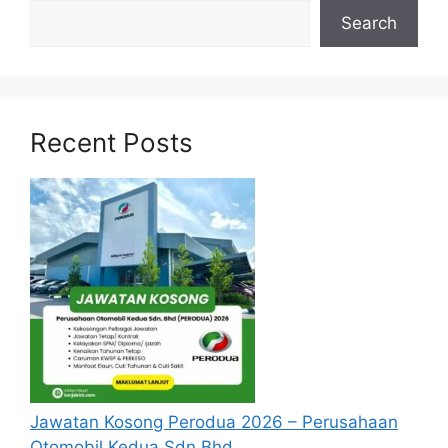
Search
Baca Juga :
Recent Posts
Jawatan Kosong Lembaga Getah
Malaysia (LGM)
Jawatan Kosong Guru SPP 2024 Dibuka
Syarat Asas Permohonan
Calon hendaklah warganegara Malaysia
berusia tidak kurang daripada 18 tahun
pada tarikh tutup permohonan jawatan.
Berkelayakan dan melepasi syarat-syarat
pelantikan yang telah ditetapkan bagi
Jawatan Kosong Perodua 2026 – Perusahaan
setiap jawatan kosong Pulau Pinang yang
Otomobil Kedua Sdn Bhd
hendak dipohon. Sila baca pada lampiran