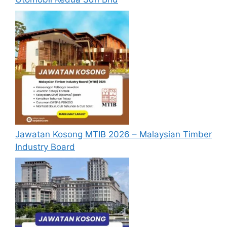
yang kami telah sediakan seperti berikut.
Cara Mohon
Permohonan jawatan kosong diatas
hendaklah melalui Portal Rasmi Kerajaan
Negeri Pulau Pinang di
https://e2psm.penang.gov.my/
atau
pautan
Mohon Jawatan
yang yang telah
disediakan dibawah. Untuk pemohon kali
Jawatan Kosong MTIB 2026 – Malaysian Timber
pertama, anda perlu mendaftar akaun
Industry Board
baru terlebih dahulu.
Calon dikehendaki menghantar resume
yang lengkap (kelayakan akademik,
pengalaman kerja, gaji semasa dan gaji
yang dipohon, gambar berukuran
passport serta salinan sijil-sijil berkaitan)