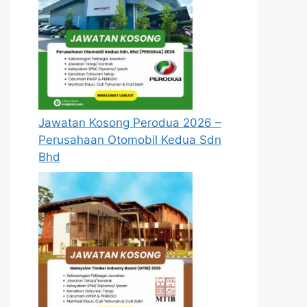
Jawatan Kosong Perodua 2026 –
Perusahaan Otomobil Kedua Sdn
Bhd