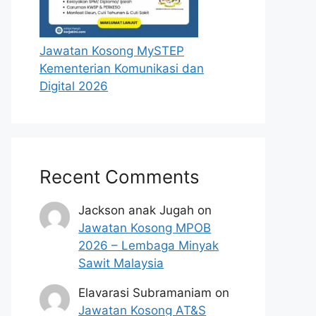
Jawatan Kosong MySTEP
Kementerian Komunikasi dan
Digital 2026
Recent Comments
Jackson anak Jugah
on
Jawatan Kosong MPOB
2026 – Lembaga Minyak
Sawit Malaysia
Elavarasi Subramaniam
on
Jawatan Kosong AT&S