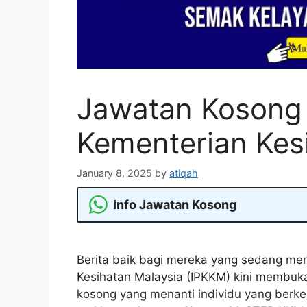
Jawatan Kosong
Kementerian Kes
January 8, 2025
by
atiqah
Info Jawatan Kosong
Berita baik bagi mereka yang sedang men
Kesihatan Malaysia (IPKKM) kini membu
kosong yang menanti individu yang berk