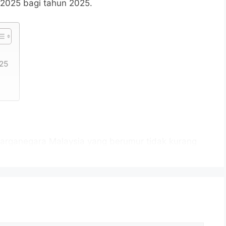
025 bagi tahun 2025.
25
arganegara Malaysia yang berumur tidak kurang
tup iklan jawatan dan berkelayakan bagi mengisi
agaimana berikut:
Kesihatan Malaysia (KKM)
eri