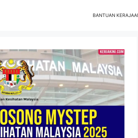
BANTUAN KERAJAA