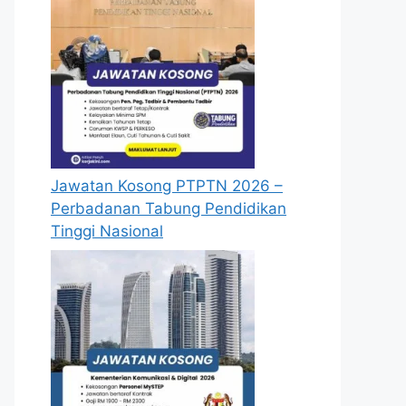
Jawatan Kosong PTPTN 2026 –
Perbadanan Tabung Pendidikan
Tinggi Nasional