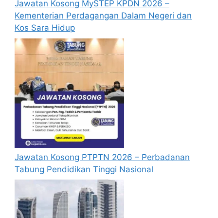
Jawatan Kosong MySTEP KPDN 2026 –
memohon jawatan yang disenaraikan
Kementerian Perdagangan Dalam Negeri dan
tidak perlu lagi memohon semula
Kos Sara Hidup
sekiranya tempoh permohonan masih
sah.
Sebelum membuat permohonan sila
pastikan anda login/register dan mengisi
segala maklumat yang diminta dengan
lengkap dan tepat.
Perlu diingatkan, hanya pemohon yang
layak sahaja akan dipanggil ke
temuduga. Sila lengkapkan dan
kemaskini maklumat anda yang telah
Jawatan Kosong PTPTN 2026 – Perbadanan
didaftarkan.
Tabung Pendidikan Tinggi Nasional
Permohonan yang tidak menerima
sebarang jawapan selepas
6 bulan
dari
tarikh iklan ditutup hendaklah
menganggap permohonan mereka tidak