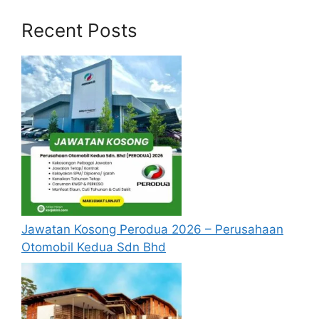
Baca Juga :
Recent Posts
Jawatan Kosong Lembaga Getah
Malaysia (LGM)
Jawatan Kosong Guru SPP 2024 Dibuka
Syarat Asas Permohonan
Calon hendaklah warganegara Malaysia
berusia tidak kurang daripada 18 tahun
pada tarikh tutup permohonan jawatan.
Berkelayakan dan melepasi syarat-syarat
pelantikan yang telah ditetapkan bagi
Jawatan Kosong Perodua 2026 – Perusahaan
setiap jawatan kosong di Personel
Otomobil Kedua Sdn Bhd
MySTEP KDN yang hendak dipohon. Sila
baca pada lampiran yang kami telah
sediakan seperti berikut.