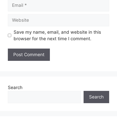
Email
Tarikh Tutup:
Terbuka
Website
Senarai Jawatan Kosong
Save my name, email, and website in this
browser for the next time I comment.
MYSTEP SETARAF IJAZAH (AKPS)
MYSTEP SETARAF IJAZAH (MAPO)
MYSTEP SETARAF IJAZAH (PP)
MYSTEP SETARAF IJAZAH (BPSM)
MYSTEP SETARAF IJAZAH (BHG AB)
MYSTEP SETARAF SPM (BHGN KP)
MYSTEP SETARAF SPM (BHGN PJK)
MYSTEP SETARAF DIPLOMA (PEJABAT
Search
TMDN)
Search
MYSTEP SETARAF IJAZAH (PEJABAT
TMDN)