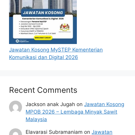
berjaya.
Mohon Jawatan
Penafian:
Pihak kami bukan dari mana-
mana agensi Kerajaan terlibat. Maklumat 
yang terdapat dalam portal 
kerjakini.com
Jawatan Kosong MySTEP Kementerian
adalah sahih dan diolah dari sumber rasmi 
Komunikasi dan Digital 2026
kerajaan dan sumber yang dipercayai 
untuk memudahkan proses permohonan.
Recent Comments
Jackson anak Jugah
on
Jawatan Kosong
MPOB 2026 – Lembaga Minyak Sawit
Malaysia
Elavarasi Subramaniam
on
Jawatan