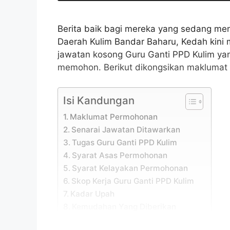
Berita baik bagi mereka yang sedang men
Daerah Kulim Bandar Baharu, Kedah ki
jawatan kosong Guru Ganti PPD Kulim yan
memohon. Berikut dikongsikan maklumat 
Isi Kandungan
Maklumat Permohonan
Senarai Jawatan Ditawarkan
Tugas Guru Ganti PPD Kulim
Syarat Asas Permohonan
Syarat Kelayakan Permohonan
Skop Kerja Guru Ganti PPD Kulim
Kadar Upah
Kemudahan Yang Diberikan
Cara Mohon Guru Ganti PPD Kulim