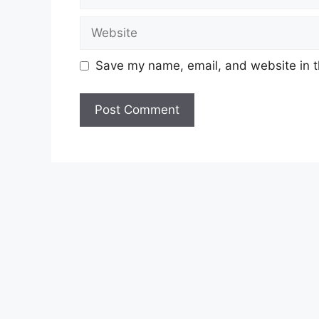
Rekabentuk dan Teknologi
Lukisan Kejuruteraan
Website
Mata Pelajaran Vokasional
Bidang pengkhususan BAHASA
Save my name, email, and website in t
Bahasa Melayu
Bahasa Inggeris
Bahasa Cina
Bahasa Tamil
Bahasa Arab
Bidang pengkhususan SAINS &
Matematik
Matematik Tambahan
Sains
Fizik
Biologi
Kimia
Bidang pengkhususan SAINS &
Matematik