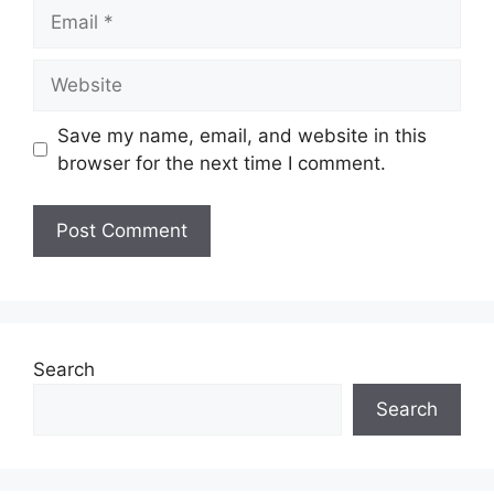
Email
Tarikh Tutup:
Terbuka
Website
Senarai Jawatan Ditawarkan
Save my name, email, and website in this
Personal MyStep Guru Ganti
browser for the next time I comment.
Personal Mystep Pembantu Tadbir
Search
Search