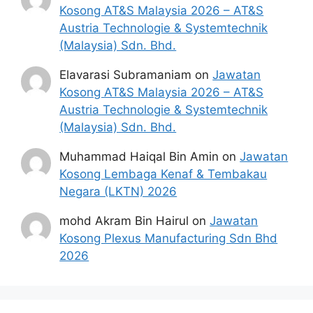
Kelayakan
Kadar Upah
Kosong AT&S Malaysia 2026 – AT&S
Austria Technologie & Systemtechnik
Ijazah Sarjana Muda Setaraf
(Malaysia) Sdn. Bhd.
RM2,000 –
dan
RM2,499
Elavarasi Subramaniam
on
Jawatan
ke atas
Kosong AT&S Malaysia 2026 – AT&S
Setaraf Diploma/Sijil Tinggi
Austria Technologie & Systemtechnik
RM1,500 –
Pelajaran Malaysia
(Malaysia) Sdn. Bhd.
RM1,999
(STPM)
Muhammad Haiqal Bin Amin
on
Jawatan
Kosong Lembaga Kenaf & Tembakau
Kemudahan Yang Diberikan
Negara (LKTN) 2026
mohd Akram Bin Hairul
on
Jawatan
Cuti Rehat
12 hari setahun*
Kosong Plexus Manufacturing Sdn Bhd
Cuti Sakit
14 hari setahun*
2026
Perlindungan
Caruman KWSP &
Sosial
PERKESO