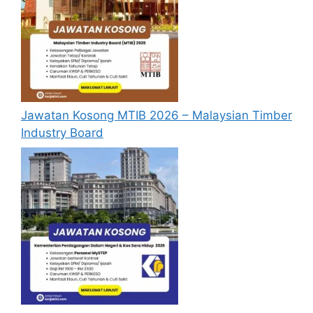
Melaksanakan pengajaran dan
pembelajaran di bilik darjah seperti Guru
Tetap.
Menjalankan Tugas-Tugas guru yang
digantikan.
Terlibat dalam aktiviti ko-kurikulum.
Lain-lain tugas dan aktiviti yang
Jawatan Kosong MTIB 2026 – Malaysian Timber
diarahkan oleh pihak sekolah.
Industry Board
Syarat Asas Permohonan
Calon hendaklah warganegara Malaysia
berusia tidak kurang daripada 18 tahun
pada tarikh tutup permohonan jawatan.
Berkelayakan dan melepasi syarat-syarat
pelantikan yang telah ditetapkan bagi
setiap jawatan kosong Guru Ganti PPD
Kuala Muda yang hendak dipohon, Sila