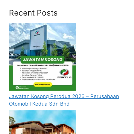
Recent Posts
Baca Juga:
Renew Lesen & Roadtax di Aplikasi
MyJPJ
Personel MySTEP Jabatan Kemajuan
Masyarakat (KEMAS)
Jawatan Kosong Perodua 2026 – Perusahaan
Bonus Penjawat Awam RM2000!
Otomobil Kedua Sdn Bhd
Tugas Guru Ganti PPD Kuala
Muda