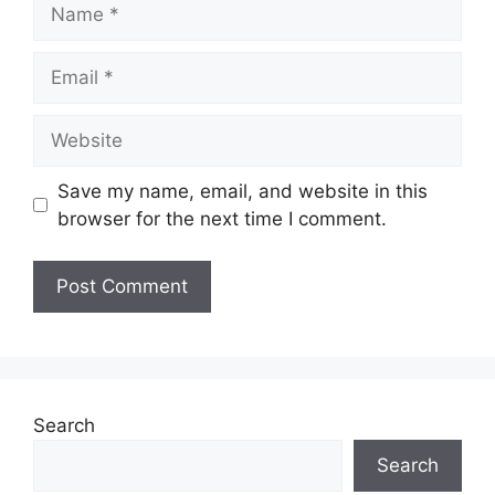
Name
Kelayakan:
Ijazah
Taraf
Skim Personel MySTEP
Email
Jawatan:
Tarikh Tutup:
30 Disember 2024
Website
Save my name, email, and website in this
Senarai Jawatan Ditawarkan
browser for the next time I comment.
Personal MyStep
Search
Search