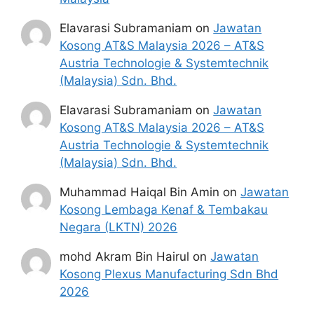
Ijazah Sarjana Muda Setaraf
RM2,000 –
Elavarasi Subramaniam
on
Jawatan
dan
RM2,499
Kosong AT&S Malaysia 2026 – AT&S
ke atas
Austria Technologie & Systemtechnik
Setaraf Diploma/Sijil Tinggi
(Malaysia) Sdn. Bhd.
RM1,500 –
Pelajaran Malaysia
RM1,999
Elavarasi Subramaniam
on
Jawatan
(STPM)
Kosong AT&S Malaysia 2026 – AT&S
Austria Technologie & Systemtechnik
Kemudahan Yang Diberikan
(Malaysia) Sdn. Bhd.
Muhammad Haiqal Bin Amin
on
Jawatan
Cuti Rehat
12 hari setahun*
Kosong Lembaga Kenaf & Tembakau
Cuti Sakit
14 hari setahun*
Negara (LKTN) 2026
Perlindungan
Caruman KWSP &
mohd Akram Bin Hairul
on
Jawatan
Sosial
PERKESO
Kosong Plexus Manufacturing Sdn Bhd
2026
*Dikira secara purata (pro-rate) berdasarkan