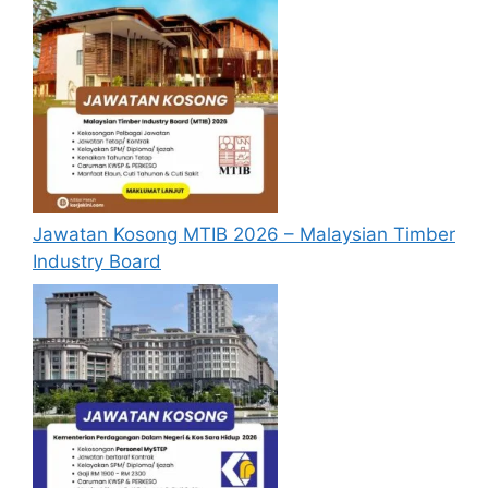
Tetap.
Menjalankan Tugas-Tugas guru yang
digantikan.
Terlibat dalam aktiviti ko-kurikulum.
Lain-lain tugas dan aktiviti yang
diarahkan oleh pihak sekolah.
Syarat Asas Permohonan
Jawatan Kosong MTIB 2026 – Malaysian Timber
Industry Board
Calon hendaklah warganegara Malaysia
berusia tidak kurang daripada 18 tahun
pada tarikh tutup permohonan jawatan.
Berkelayakan dan melepasi syarat-syarat
pelantikan yang telah ditetapkan bagi
setiap jawatan kosong Guru Ganti SK
2024 yang hendak dipohon, Sila baca
pada lampiran yang kami telah sediakan
seperti berikut.