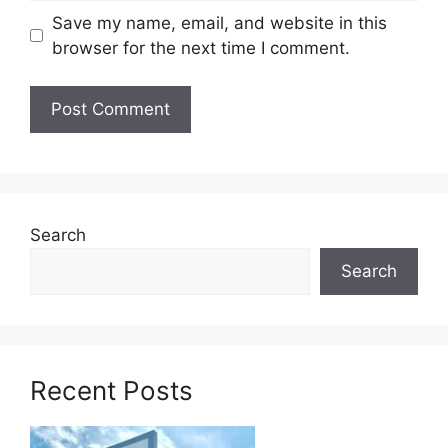
Save my name, email, and website in this
browser for the next time I comment.
Jawatan Ditawarkan FELDA
2024
Pembantu Tadbir (Operasi Pembangunan
Tanam Semula)
Pegawai Unit Pengurusan Gajah
Penyelia Pengurusan Gajah
Search
Penolong Pegawai Pengurusan Utiliti
Pembantu Tadbir Pengurusan Utiliti
Search
(Kerani Projek)
Pembantu Tadbir Pengurusan Projek
(Kerani PM)
Penolong Pegawai Pengurusan Projek
Recent Posts
(Penolong Pegawai PM)
Pegawai Pengurusan Projek
Pegawai Strategik dan Pengkomersialan