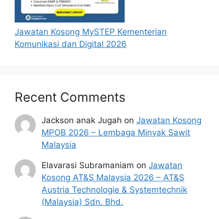
tarikh iklan ditutup hendaklah
menganggap permohonan mereka tidak
Jawatan Kosong MySTEP Kementerian
berjaya.
Komunikasi dan Digital 2026
Mohon Jawatan
Penafian:
Pihak kami bukan dari mana-
Recent Comments
mana agensi Kerajaan terlibat. Maklumat 
yang terdapat dalam portal 
kerjakini.com
Jackson anak Jugah
on
Jawatan Kosong
adalah sahih dan diolah dari sumber rasmi 
kerajaan dan sumber yang dipercayai 
MPOB 2026 – Lembaga Minyak Sawit
untuk memudahkan proses permohonan.
Malaysia
Elavarasi Subramaniam
on
Jawatan
Kosong AT&S Malaysia 2026 – AT&S
Austria Technologie & Systemtechnik
(Malaysia) Sdn. Bhd.