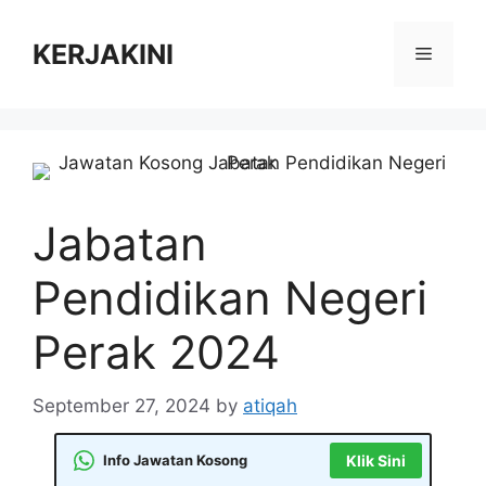
Skip
to
KERJAKINI
Menu
content
Jabatan
Pendidikan Negeri
Perak 2024
September 27, 2024
by
atiqah
Info Jawatan Kosong
Klik Sini