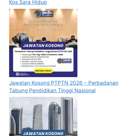
Kos Sara Hidup
dan ke atas.
Bagi golongan Orang Kurang Upaya
(OKU), pelantikan adalah tertakluk
kepada Kementerian dan Jabatan
masing-masing.
Skop Kerja
Personel MySTEP dilantik untuk melaksanakan
segala skop kerja yang ditetapkan dan
bersesuaian dengan keperluan Kementerian/
Jawatan Kosong PTPTN 2026 – Perbadanan
Jabatan/ Agensi dan tertakluk kepada Garis
Tabung Pendidikan Tinggi Nasional
Panduan Perolehan Perkhidmatan Personel
MySTEP dibawah Inisiatif Malaysia Short Term
Employment Programme (MySTEP) 2024.
Kadar Upah