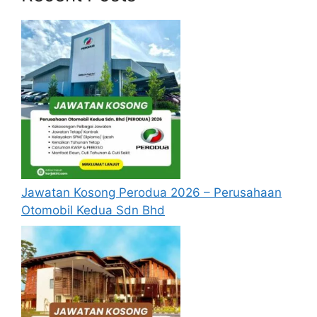
Renew Lesen & Roadtax di Aplikasi
MyJPJ
Personel MySTEP Jabatan Kemajuan
Masyarakat (KEMAS)
Bonus Penjawat Awam RM2000!
Join Channel Telegram kerjakini untuk 
maklumat lebih pantas!
Syarat Asas Permohonan
Jawatan Kosong Perodua 2026 – Perusahaan
Otomobil Kedua Sdn Bhd
MySTEP Jabatan Pendidikan
Negeri Perak
Calon hendaklah warganegara Malaysia
berusia tidak kurang daripada 18 tahun
pada tarikh tutup permohonan jawatan.