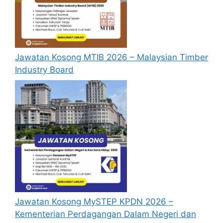
Berkelayakan dan melepasi syarat-syarat
pelantikan yang telah ditetapkan bagi
setiap jawatan kosong Personal Mystep
di Jabatan Pendidikan Negeri Perak 2024
yang hendak dipohon, Sila baca pada
Jawatan Kosong MTIB 2026 – Malaysian Timber
lampiran yang kami telah sediakan
Industry Board
seperti berikut.
Syarat Kelayakan Permohonan
Skim Personel MySTEP
Jabatan Pendidikan Negeri
Perak
Warganegara Malaysia.
Berumur 18 tahun dan ke atas.
Jawatan Kosong MySTEP KPDN 2026 –
Lepasan Sijil Pelajaran Malaysia/ Lulusan
Kementerian Perdagangan Dalam Negeri dan
Diploma/ Lulusan Ijazah Sarjana Muda