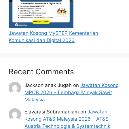
Penetapan kadar upah sebenar yang
ditawarkan adalah dibawah bidang kuasa
Pegawai Pengawal berdasarkan jenis dan
kompleksiti tugas yang bersesuaian dengan
kelayakan akademik berasaskan prinsip kadar
Jawatan Kosong MySTEP Kementerian
upah untuk kerja.
Komunikasi dan Digital 2026
Kadar
Kelayakan
Upah
Recent Comments
Ijazah Sarjana Muda Setaraf dan
RM2,100
ke atas
Jackson anak Jugah
on
Jawatan Kosong
MPOB 2026 – Lembaga Minyak Sawit
Setaraf Diploma/Sijil Tinggi
Malaysia
Pelajaran Malaysia
RM1,900
(STPM)
Elavarasi Subramaniam
on
Jawatan
Kosong AT&S Malaysia 2026 – AT&S
Setaraf Sijil Pelajaran Malaysia
RM1,700
Austria Technologie & Systemtechnik