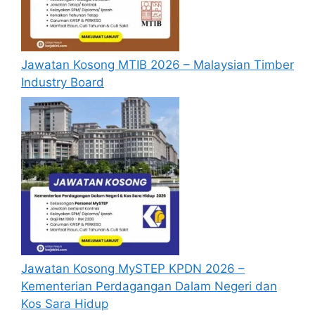
Senarai Jawatan KWSP
Jawatan Kosong MTIB 2026 – Malaysian Timber
Penafian:
Pihak kami bukan dari mana-
Industry Board
mana agensi Kerajaan terlibat. Maklumat 
yang terdapat dalam portal 
kerjakini.com
adalah sahih dan diolah dari sumber rasmi 
kerajaan dan sumber yang dipercayai 
untuk memudahkan proses permohonan.
Jawatan Kosong MySTEP KPDN 2026 –
Kementerian Perdagangan Dalam Negeri dan
Kos Sara Hidup