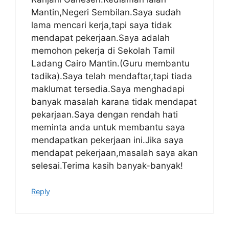
Kelayakan:
Ijazah Sarjana Muda
Mantin,Negeri Sembilan.Saya sudah
lama mencari kerja,tapi saya tidak
Taraf
Tetap/Kontrak
mendapat pekerjaan.Saya adalah
Jawatan:
memohon pekerja di Sekolah Tamil
Ladang Cairo Mantin.(Guru membantu
Tarikh Tutup:
Rujuk Lampiran Dibawah
tadika).Saya telah mendaftar,tapi tiada
maklumat tersedia.Saya menghadapi
Jawatan Ditawarkan
banyak masalah karana tidak mendapat
pekarjaan.Saya dengan rendah hati
EPF Protege Programme
meminta anda untuk membantu saya
Investment Management Compliance
mendapatkan pekerjaan ini.Jika saya
Executive
mendapat pekerjaan,masalah saya akan
Analyst | Analytics, Research &
selesai.Terima kasih banyak-banyak!
Investment Operations
Executive | Enterprise Scorecards &
Reply
Performance
Executive | Strategic Planning & Advisory