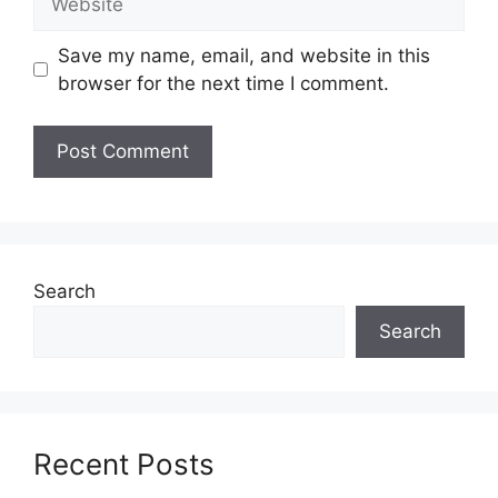
Cara Mohon Jawatan KWSP
Save my name, email, and website in this
browser for the next time I comment.
Permohonan jawatan kosong Kumpulan
Wang Simpanan Pekerja diatas
hendaklah melalui portal rasmi KWSP di
https://www.kwsp.gov.my/
atau pautan
Senarai Jawatan KWSP
yang yang telah
disediakan dibawah. Untuk pemohon kali
pertama, anda perlu mendaftar akaun
baru terlebih dahulu.
Search
Calon dikehendaki memuat naik resume
Search
yang lengkap (kelayakan akademik,
pengalaman kerja, gaji semasa dan gaji
yang dipohon, gambar berukuran
passport serta salinan sijil-sijil berkaitan)
semasa membuat permohonan.
Recent Posts
Pemohon yang telah mendaftar dan