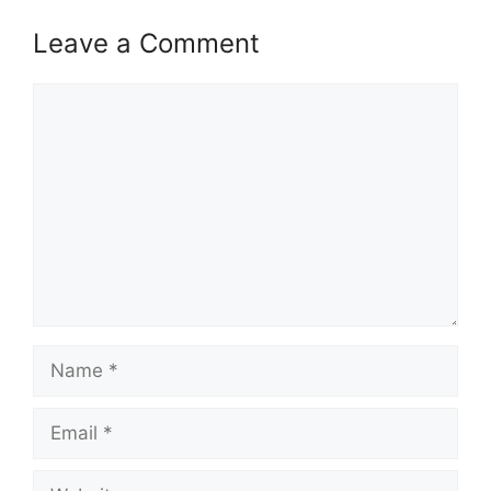
Baca Juga :
Leave a Comment
Jawatan Kosong Jabatan Kemajuan
Comment
Masyarakat (KEMAS)
Jawatan Kosong Guru SPP 2024 Dibuka
Syarat Asas Permohonan
Calon hendaklah warganegara Malaysia
berusia tidak kurang daripada 18 tahun
pada tarikh tutup permohonan jawatan.
Berkelayakan dan melepasi syarat-syarat
pelantikan yang telah ditetapkan bagi
Name
setiap jawatan kosong Kumpulan Wang
Simpanan Pekerja yang hendak dipohon,
Email
Sila baca pada lampiran yang kami telah
sediakan seperti berikut.
Website