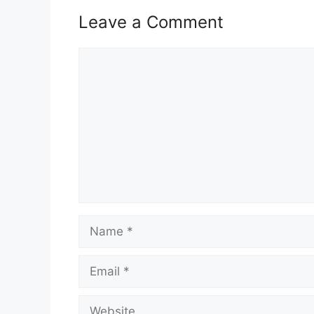
Nama Majikan:
Kementerian K
Leave a Comment
Penempatan:
Semenanjung M
Comment
Kelayakan:
Diploma
Taraf Jawatan:
Interim (3 Tah
Tarikh Tutup:
09 Mei 2024 (
Jawatan Ditawarkan Kement
Penolong Pegawai Tadbir (Rekod P
Name
Baca Juga :
Email
Jawatan Kosong Jabatan Kemaju
Jawatan Kosong Guru SPP 2024 
Website