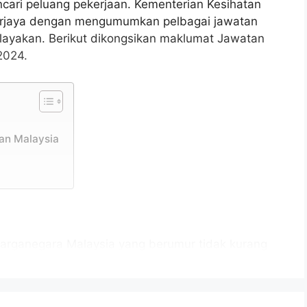
cari peluang pekerjaan. Kementerian Kesihatan
erjaya dengan mengumumkan pelbagai jawatan
layakan. Berikut dikongsikan maklumat Jawatan
2024.
an Malaysia
arganegara Malaysia yang berumur tidak kurang
tup iklan jawatan dan berkelayakan bagi mengisi
alaysia KKM sebagaimana berikut: