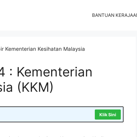
BANTUAN KERAJAA
4 : Kementerian
sia (KKM)
Klik Sini