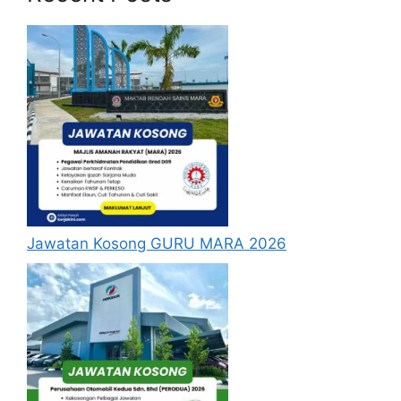
Baru Dibuka : Dewan Bandaraya Kuala
Lumpur (DBKL)
Syarat Asas Permohonan
Calon hendaklah warganegara Malaysia
berusia tidak kurang daripada 18 tahun
pada tarikh tutup permohonan jawatan.
Berkelayakan dan melepasi syarat-syarat
pelantikan yang telah ditetapkan bagi
Jawatan Kosong GURU MARA 2026
jawatan kosong Bank Simpanan Nasional
2024 yang hendak dipohon, Sila baca
pada lampiran yang kami telah sediakan
seperti berikut.
Cara Mohon Jawatan Kosong
Bank Simpanan Nasional 2024