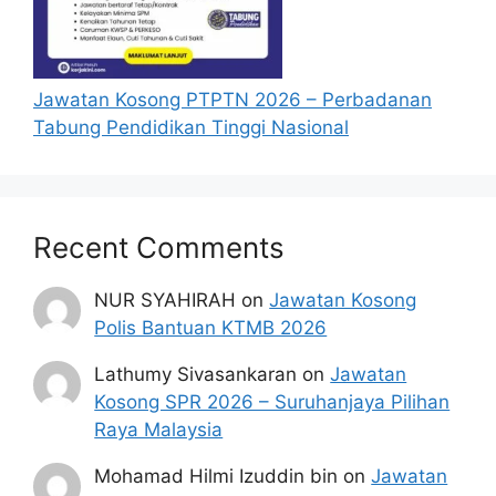
Penafian:
Pihak kami bukan dari mana-
mana agensi Kerajaan terlibat. Maklumat 
Jawatan Kosong PTPTN 2026 – Perbadanan
yang terdapat dalam portal 
kerjakini.com
Tabung Pendidikan Tinggi Nasional
adalah sahih dan diolah dari sumber rasmi 
kerajaan dan sumber yang dipercayai 
untuk memudahkan proses permohonan.
Recent Comments
NUR SYAHIRAH
on
Jawatan Kosong
Polis Bantuan KTMB 2026
Lathumy Sivasankaran
on
Jawatan
Kosong SPR 2026 – Suruhanjaya Pilihan
Raya Malaysia
Mohamad Hilmi Izuddin bin
on
Jawatan