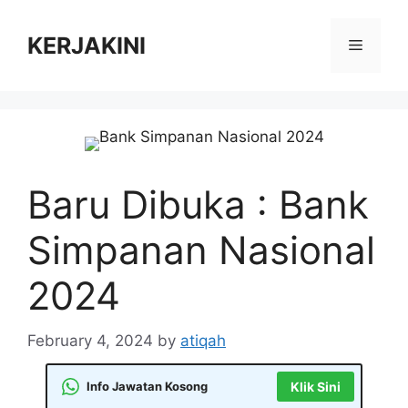
Skip
to
KERJAKINI
Menu
content
Baru Dibuka : Bank
Simpanan Nasional
2024
February 4, 2024
by
atiqah
Info Jawatan Kosong
Klik Sini