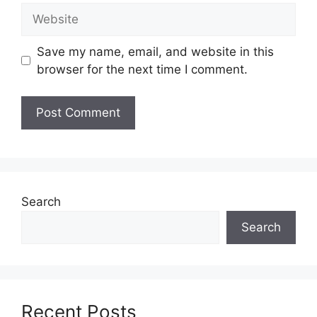
Website
Senarai Jawatan Bank
Save my name, email, and website in this
Simpanan Nasional 2024
browser for the next time I comment.
Business Analyst
Assistant Vice President, Marketing
Communications
Officer, Out-bound Tele-Collectors
Bancassurance Specialist
Wealth Advisor
Search
Insurance Specialist
Sales Advisor Hybrid
Search
Artikel Berkaitan :
Cara MudahDaftar BSN Online 2024 –
Recent Posts
myBSN