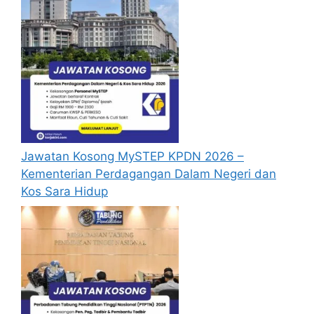
sekiranya tempoh permohonan masih
sah.
Sebelum membuat permohonan sila
pastikan anda login/register dan mengisi
segala maklumat yang diminta dengan
lengkap dan tepat.
Perlu diingatkan, hanya pemohon yang
layak sahaja akan dipanggil ke
temuduga. Sila lengkapkan dan
Jawatan Kosong MySTEP KPDN 2026 –
kemaskini maklumat anda yang telah
Kementerian Perdagangan Dalam Negeri dan
didaftarkan.
Kos Sara Hidup
Permohonan yang tidak menerima
sebarang jawapan selepas
enam (6)
bulan
dari tarikh iklan ditutup hendaklah
menganggap permohonan mereka tidak
berjaya.
Senarai Jawatan Kosong BSN 2024