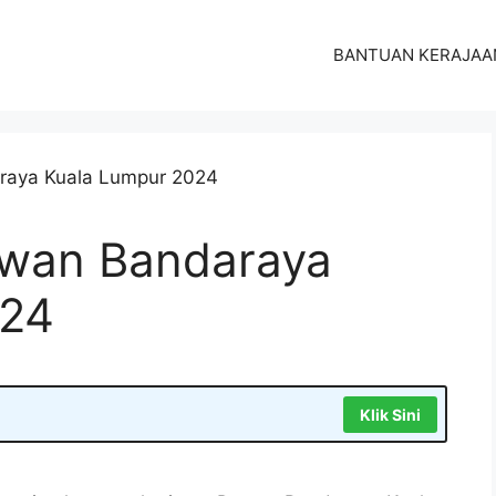
BANTUAN KERAJAA
ewan Bandaraya
024
Klik Sini