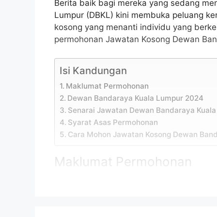
Berita baik bagi mereka yang sedang me
Lumpur (DBKL) kini membuka peluang k
kosong yang menanti individu yang berke
permohonan Jawatan Kosong Dewan Band
Isi Kandungan
Maklumat Permohonan
Dewan Bandaraya Kuala Lumpur 2024
Senarai Jawatan Dewan Bandaraya Kual
Syarat Asas Permohonan
Cara Mohon Jawatan Kosong Dewan Band
Maklumat Permohonan
Permohonan adalah dipelawa daripada w
daripada 18 tahun ke atas pada tarikh tu
Jawatan Kosong Dewan Bandaraya Kuala 