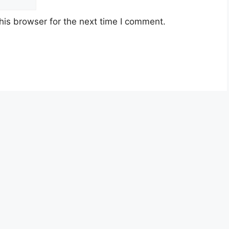
gan dan kawalan alam sekitar, pembangunan
umum bagi infrastruktur bandar.
his browser for the next time I comment.
ndaraya Kuala Lumpur 2024
WATAN
GRED
N41
n Desa
J41
J41
W41
W29
wam)
JA19
Operasi)
N19