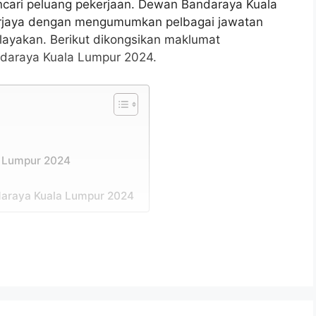
ncari peluang pekerjaan. Dewan Bandaraya Kuala
erjaya dengan mengumumkan pelbagai jawatan
layakan. Berikut dikongsikan maklumat
araya Kuala Lumpur 2024.
a Lumpur 2024
araya Kuala Lumpur 2024
arganegara Malaysia yang berumur tidak kurang
tup iklan jawatan dan berkelayakan bagi mengisi
Lumpur 2024 seperti berikut: