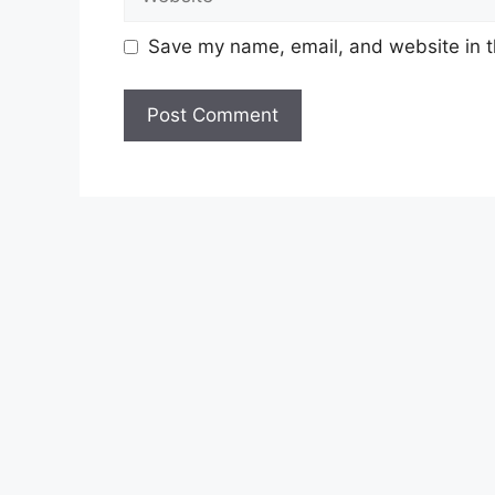
sampah, perancangan bandar, perlindun
ekonomi dan sosial dan penyelenggaraan 
Save my name, email, and website in t
Senarai Jawatan Dewan Ba
NO
JA
1.
Pegawai Tadbir
2.
Pegawai Perancang Bandar Da
3.
Arkitek
4.
Pegawai Penilaian
5.
Penolong Pegawai Penilaian
6
Pelukis Pelan (Kejuruteraan A
7.
Pembantu Tadbir (Perkeranian/