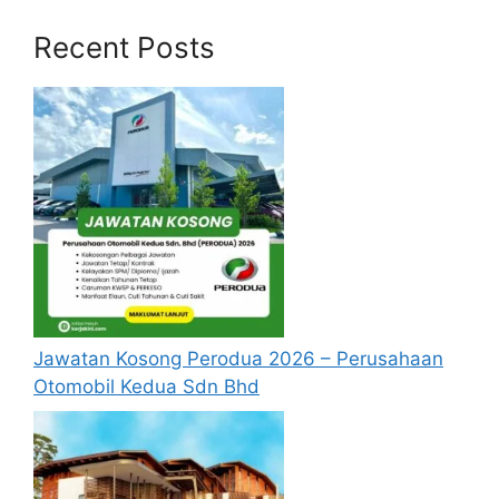
(Pengubahsuaian Akta Kerajaan
Tempatan 1976) 2002
Recent Posts
Perintah Wilayah Persekutuan Putrajaya
(Pengubahsuaian Jalan, Saliran dan
Bangunan 1974)
Perintah Wilayah Persekutuan Putrajaya
(Pengubahsuaian Akta Perancangan
Bandar dan Desa 1976)
Fungsi Perbadanan Putrajaya
(PPj)
Untuk melaksanakan semua fungsi
Jawatan Kosong Perodua 2026 – Perusahaan
kerajaan tempatan di Wilayah
Otomobil Kedua Sdn Bhd
Persekutuan Putrajaya.
Untuk menggalakkan, merangsang,
memudahkan dan mengusahakan
pembangunan komersial, infrastruktur