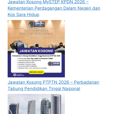
Jawatan Kosong MySTEP KPDN 2026 –
Persekutuan.
Kementerian Perdagangan Dalam Negeri dan
Kos Sara Hidup
Senarai Jawatan Kosong
Perbadanan Putrajaya
Pegawai Teknologi Maklumat Gred F41
Pegawai Undang-Undang Gred L41
Penolong Pegawai Teknologi Maklumat
Gred FA29
Penolong Pegawai Penilaian Gred W29
Pembantu Tadbir (Perkeranian/Operasi)
Gred N19
Pembantu Penguat Kuasa Gred KP19
Jawatan Kosong PTPTN 2026 – Perbadanan
Tabung Pendidikan Tinggi Nasional
Baca Juga :
Guru Ganti Sekolah Rendah &
Menengah Tahun 2024