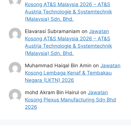
Cara Membuat Permohonan
Kosong AT&S Malaysia 2026 – AT&S
Perbadanan Putrajaya
Austria Technologie & Systemtechnik
(Malaysia) Sdn. Bhd.
Permohonan Jawatan Kosong
Elavarasi Subramaniam
on
Jawatan
Perbadanan Putrajaya diatas hendaklah
Kosong AT&S Malaysia 2026 – AT&S
dibuat secara online melalui portal PPj di
Austria Technologie & Systemtechnik
https://www.ppj.gov.my/
atau pautan
(Malaysia) Sdn. Bhd.
Senarai Jawatan Perbadanan Putrajaya
yang yang telah disediakan dibawah.
Muhammad Haiqal Bin Amin
on
Jawatan
Untuk pemohon kali pertama, anda perlu
Kosong Lembaga Kenaf & Tembakau
mendaftar akaun baru terlebih dahulu.
Negara (LKTN) 2026
Calon dikehendaki memuat naik resume
yang lengkap (kelayakan akademik,
mohd Akram Bin Hairul
on
Jawatan
pengalaman kerja, gaji semasa dan gaji
Kosong Plexus Manufacturing Sdn Bhd
yang dipohon, gambar berukuran
2026
passport serta salinan sijil-sijil berkaitan)
semasa membuat permohonan.
Pemohon yang telah mendaftar dan