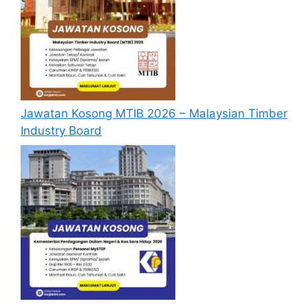
dan pembangunan kediaman di kawasan
tersebut.
Untuk menggalakkan, merangsang dan
mengusahakan pembangunan ekonomi
dan sosial di kawasan tersebut.
Untuk mengawal dan menyelaraskan
prestasi aktiviti di atas di kawasan
Jawatan Kosong MTIB 2026 – Malaysian Timber
tersebut.
Industry Board
Melambangkan keharmonian antara
manusia, pembangunan dan
persekitaran.
Struktur organik hijau melambangkan
alam sekitar.
Struktur statik persegi melambangkan
pembangunan sebuah bandar.
Reka bentuk keseluruhan melambangkan
persekitaran dinamik yang berfungsi
sebagai Pusat Pentadbiran Kerajaan