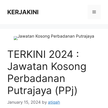
Skip
to
KERJAKINI
Menu
content
TERKINI 2024 :
Jawatan Kosong
Perbadanan
Putrajaya (PPj)
January 15, 2024
by
atiqah