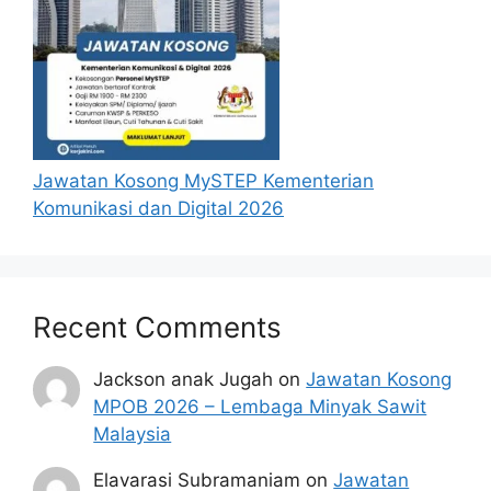
Cara Renew Lesen & Roadtax Digital
Online
Rawatan Perubatan Percuma MADANI
2024
Syarat Asas Permohonan PPj
Jawatan Kosong MySTEP Kementerian
Komunikasi dan Digital 2026
Calon hendaklah warganegara Malaysia
berusia tidak kurang daripada 18 tahun
pada tarikh tutup permohonan jawatan.
Berkelayakan dan melepasi syarat-syarat
Recent Comments
pelantikan yang telah ditetapkan bagi
setiap jawatan kosong Perbadanan
Jackson anak Jugah
on
Jawatan Kosong
Putrajaya yang hendak dipohon, Sila
MPOB 2026 – Lembaga Minyak Sawit
baca pada lampiran yang kami telah
Malaysia
sediakan seperti berikut.
Elavarasi Subramaniam
on
Jawatan