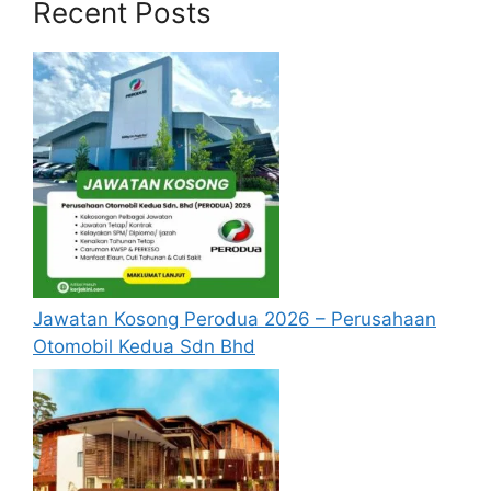
Recent Posts
Lebih kurang 700,000 isi rumah boleh
mendapatkan Rawatan Sakit-sakit Ringan yang
diperlukan di GP secara percuma dan ianya
Jawatan Kosong Perodua 2026 – Perusahaan
dapat mengurangkan beban kos rawatan
Otomobil Kedua Sdn Bhd
kesihatan disamping meningkatkan
kesejahteraan golongan berpendapatan
rendah.
Skim Perubatan MADANI 2024 memberi