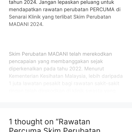
tahun 2024. Jangan lepaskan peluang untuk
mendapatkan rawatan perubatan PERCUMA di
Senarai Klinik yang terlibat Skim Perubatan
MADANI 2024.
Skim Perubatan MADANI telah merekodkan
pencapaian yang membanggakan sejak
diperkenalkan pada tahu 2022. Menurut
Kementerian Kesihatan Malaysia, lebih daripada
1 juta lawatan pesakit bagi rawatan sakit-sakit
ringan telah direkodkan di klinik swasta yang
berdaftar. Sebanyak 785,623 pesakit telah
menerima rawatan melalui 2,506 klinik swasta
yang terlibat dalam Skim Perubatan MADANI
1 thought on “Rawatan
2024 ini.
Percuma Skim Perubatan