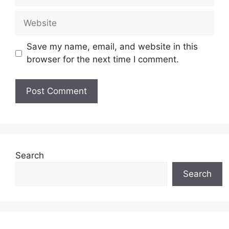
kesihatan golongan B40 terhadap penjagaan
Website
kesihatan bagi rawatan sakit-sakit ringan.
Skim Perubatan MADANI ini memberi peluang
Save my name, email, and website in this
kepada penerima
browser for the next time I comment.
Sumbangan Tunai Rahmah
(STR)
menerima rawatan di fasiliti kesihatan
swasta secara percuma dan skim rawatan
percuma madani ini masih diteruskan pada
tahun 2024.
Search
Search