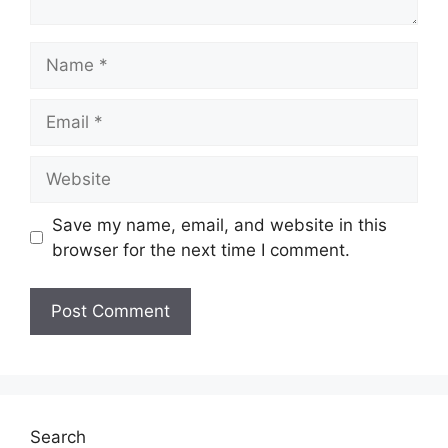
Jawatan Ditawarkan UTHM
Name
Pegawai Teknologi Maklumat Gred F41
Penolong Jurutera Gred JA29
Email
Jururawat Gred U29
Penjaga Jentera Elektrik Gred J19
Website
Pembantu Tadbir (Perkeranian/Operasi)
Gred N19
Save my name, email, and website in this
Lihat Juga :
browser for the next time I comment.
Jawatan Kosong Guru Tabika
Perpaduan
Jawatan Kosong Lembaga Getah
Malaysia
Jawatan Kosong RISDA
Search
Penetapan Gaji Permulaan