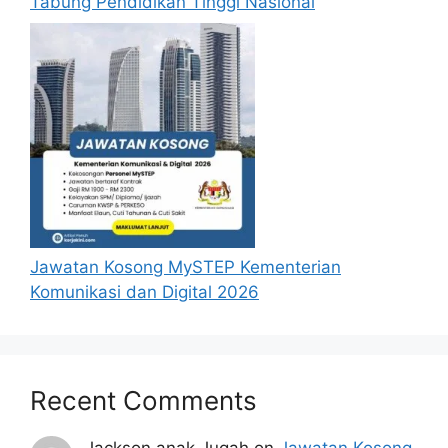
Tabung Pendidikan Tinggi Nasional
kemaskini maklumat anda yang telah
didaftarkan.
Permohonan yang tidak menerima
sebarang jawapan selepas
6 bulan
dari
tarikh iklan ditutup hendaklah
menganggap permohonan mereka tidak
berjaya.
Permohonan Online
Jawatan Kosong MySTEP Kementerian
Komunikasi dan Digital 2026
Recent Comments