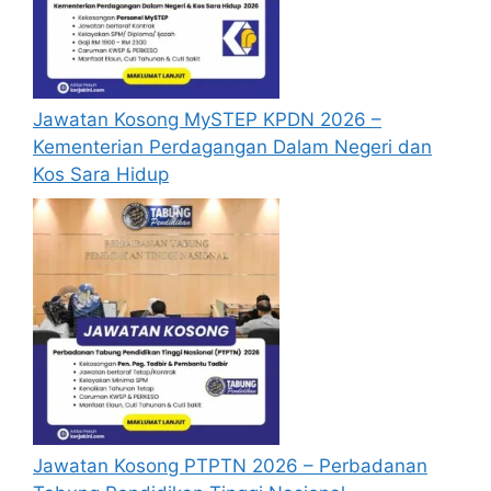
Calon dikehendaki memuat naik resume
yang lengkap (kelayakan akademik,
pengalaman kerja, gaji semasa dan gaji
yang dipohon, gambar berukuran
Jawatan Kosong MySTEP KPDN 2026 –
passport serta salinan sijil-sijil berkaitan)
Kementerian Perdagangan Dalam Negeri dan
semasa membuat permohonan.
Kos Sara Hidup
Pemohon yang telah mendaftar dan
memohon jawatan yang disenaraikan
tidak perlu lagi memohon semula
sekiranya tempoh permohonan masih
sah.
Sebelum membuat permohonan sila
pastikan anda login/register dan mengisi
segala maklumat yang diminta dengan
lengkap dan tepat.
Perlu diingatkan, hanya pemohon yang
layak sahaja akan dipanggil ke
Jawatan Kosong PTPTN 2026 – Perbadanan
temuduga. Sila lengkapkan dan