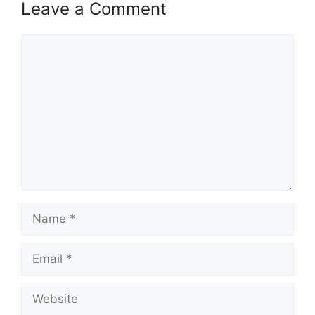
Leave a Comment
Nama Majikan
RISDA
Comment
Penempatan
Kuala Lumpur
Kelayakan
Lepasan SPM
Taraf Jawatan
Kontrak (MySTEP)
Tarikh Tutup
29 Disember 2023 (Jumaat)
Jawatan Ditawarkan RISDA
Name
Pembantu Tadbir (Perkeranian/Operasi)
Gred N19
Email
Pembanci
Website
Baca Juga :