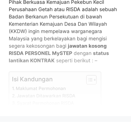
Pihak Berkuasa Kemajuan Pekebun Kecil
Perusahaan Getah atau RISDA adalah sebuah
Badan Berkanun Persekutuan di bawah
Kementerian Kemajuan Desa Dan Wilayah
(KKDW) ingin mempelawa warganegara
Malaysia yang berkelayakan bagi mengisi
segera kekosongan bagi
jawatan kosong
RISDA PERSONEL MySTEP
dengan
status
lantikan KONTRAK
seperti berikut : –
Isi Kandungan
Maklumat Permohonan
Jawatan Ditawarkan RISDA
Syarat Permohonan RISDA
Permohonan Jawatan Kosong RISDA
Maklumat Permohonan