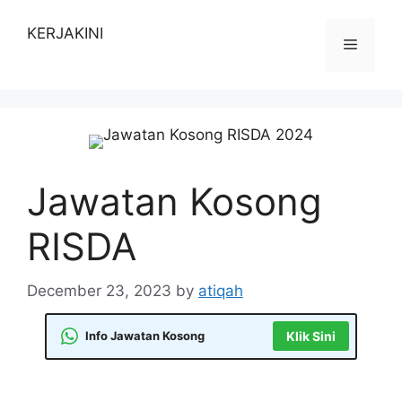
Skip
to
KERJAKINI
Menu
content
Jawatan Kosong
RISDA
December 23, 2023
by
atiqah
Info Jawatan Kosong
Klik Sini