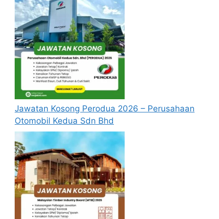
Permohonan jawatan diatas hendaklah
melalui pautan
Permohonan Online
yang
boleh didapati melalui pautan yang telah
disediakan dibawah. Untuk pemohon kali
pertama, anda perlu mendaftar akaun
baru terlebih dahulu.
Calon dikehendaki memuat naik resume
yang lengkap (kelayakan akademik,
pengalaman kerja, gaji semasa dan gaji
Jawatan Kosong Perodua 2026 – Perusahaan
yang dipohon, gambar berukuran
Otomobil Kedua Sdn Bhd
passport serta salinan sijil-sijil berkaitan)
semasa membuat permohonan.
Pemohon yang telah mendaftar dan
memohon jawatan yang disenaraikan
tidak perlu lagi memohon semula
sekiranya tempoh permohonan masih
sah.
Sebelum membuat permohonan sila