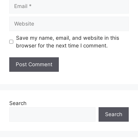
Latihan Separa Perubatan Bertaraf
Email
Diploma dan Bertaraf Sijil (Sesi Julai
Tahun 2024)
Website
Baru Dibuka :
Save my name, email, and website in this
browser for the next time I comment.
Jawatan Kosong 
Suruhanjaya 
Perkhidmatan Pendidikan (SPP)
Jawatan Kosong 
Jabatan Perkhidmatan 
Awam (JPA)
Jawatan Kosong 
Majlis Amanah Rakyat 
(MARA)
Search
Jenis Latihan dan Kekosongan
Search