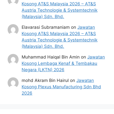
Kosong AT&S Malaysia 2026 – AT&S
Umur tidak melebih 38 tahun pada sesi
Austria Technologie & Systemtechnik
pengajian semasa;
(Malaysia) Sdn. Bhd.
Telah berkhidmat sekurang-kurangnya
empat (4) tahun dan disahkan dalam
Elavarasi Subramaniam
on
Jawatan
perkhidmatan; dan
Kosong AT&S Malaysia 2026 – AT&S
Mempunyai prestasi cemerlang dengan
Austria Technologie & Systemtechnik
purata markah Laporan Penilaian Prestasi
(Malaysia) Sdn. Bhd.
Tahunan (LNPT) bagi tiga (3) tahun
terakhir berturut-turut tidak kurang
Muhammad Haiqal Bin Amin
on
Jawatan
daripada 85% (penilaian genap 12 bulan
Kosong Lembaga Kenaf & Tembakau
bagi setiap tahun).
Negara (LKTN) 2026
mohd Akram Bin Hairul
on
Jawatan
Cara Mohon Jawatan Kosong
Kosong Plexus Manufacturing Sdn Bhd
KKM
2026
Permohonan jawatan diatas hendaklah
melalui laman web rasmi SPA