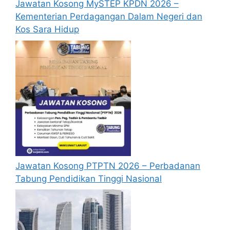
Latihan Separa Perubatan yang dimohon,
Jawatan Kosong MySTEP KPDN 2026 –
sila rujuk jenis-jenis Latihan Separa
Kementerian Perdagangan Dalam Negeri dan
Perubatan.
Kos Sara Hidup
Kategori Pemohon dan Had
Umur
Pemohon merupakan calon lepasan
SPM/SPMV:
Berumur tidak kurang daripada 17 tahun
dan tidak melebihi 25 tahun pada sesi
pengajian semasa.
Jawatan Kosong PTPTN 2026 – Perbadanan
Tabung Pendidikan Tinggi Nasional
Pemohon merupakan Pegawai Sedang
Berkhidmat (PSB) Perkhidmatan Awam Am
Persekutuan yang layak dipertimbangkan
bagi Peningkatan Secara Lantikan (PSL):