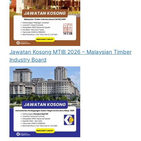
kontrak ke skim perkhidmatan yang berkaitan
dalam perkhidmatan awam tertakluk kepada
kekosongan jawatan semasa.
Berikut merupakan syarat kelayakan
permohonan
Jawatan Kosong MTIB 2026 – Malaysian Timber
Warganegara Malaysia;
Industry Board
Pemohon hendaklah mempunyai Sijil
Pelajaran Malaysia (SPM) atau kelayakan
yang diiktiraf setaraf dengannya oleh
Kerajaan;
Sekurang-kurangnya Kepujian (Gred C)
dalam mata pelajaran Bahasa Melayu di
peringkat SPM/SPM(V);
Pemohon hendaklah memenuhi syarat
kelayakan akademik minimum di
peringkat SPM/SPM(V) berdasarkan jenis