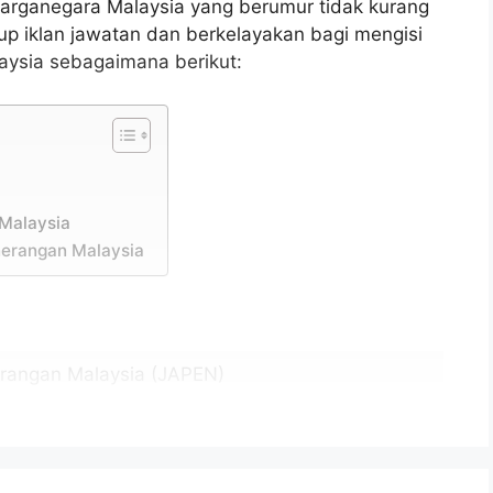
arganegara Malaysia yang berumur tidak kurang
tup iklan jawatan dan berkelayakan bagi mengisi
ysia sebagaimana berikut:
Malaysia
erangan Malaysia
rangan Malaysia (JAPEN)
sonel MySTEP)