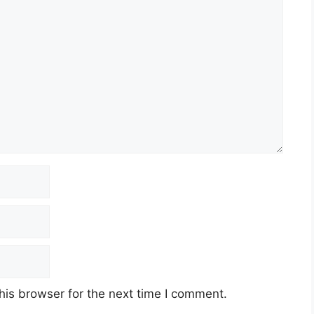
Komunikasi / Juru Bahasa
ngurusan Program
i
ghakupayaan / Juru Bahasa Is
rpaduan 2024
Malaysia
his browser for the next time I comment.