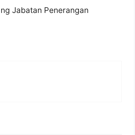
Ijazah
ong Jabatan Penerangan
24 (Sabtu)
Digital
rporat
nikasi Korporat
eknikal