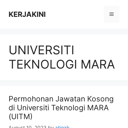
Skip
to
KERJAKINI
Menu
content
UNIVERSITI
TEKNOLOGI MARA
Permohonan Jawatan Kosong
di Universiti Teknologi MARA
(UITM)
August 10, 2023
by
atiqah