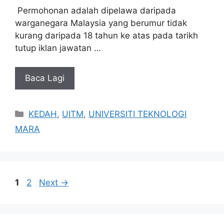
Permohonan adalah dipelawa daripada
warganegara Malaysia yang berumur tidak
kurang daripada 18 tahun ke atas pada tarikh
tutup iklan jawatan …
Baca Lagi
Categories
KEDAH
,
UITM
,
UNIVERSITI TEKNOLOGI
MARA
Page
Page
1
2
Next
→