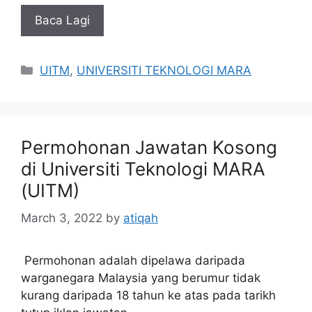
Baca Lagi
Categories
UITM
,
UNIVERSITI TEKNOLOGI MARA
Permohonan Jawatan Kosong
di Universiti Teknologi MARA
(UITM)
March 3, 2022
by
atiqah
Permohonan adalah dipelawa daripada
warganegara Malaysia yang berumur tidak
kurang daripada 18 tahun ke atas pada tarikh