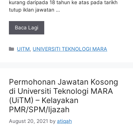
kurang daripada 18 tahun ke atas pada tarikh
tutup iklan jawatan …
Baca Lagi
Categories
UITM
,
UNIVERSITI TEKNOLOGI MARA
Permohonan Jawatan Kosong
di Universiti Teknologi MARA
(UiTM) – Kelayakan
PMR/SPM/Ijazah
August 20, 2021
by
atiqah