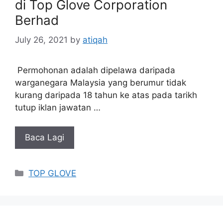
di Top Glove Corporation
Berhad
July 26, 2021
by
atiqah
Permohonan adalah dipelawa daripada
warganegara Malaysia yang berumur tidak
kurang daripada 18 tahun ke atas pada tarikh
tutup iklan jawatan …
Baca Lagi
Categories
TOP GLOVE